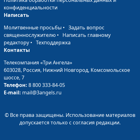
Политика обработки персональных данных и
Христос — Истинный
конфиденциальности
Евгений Зайцев,
#362
Первосвященник
Написать
священнослужитель,
доктор богословия
Молитвенные просьбы
•
Задать вопрос
Христос —
священнослужителю
•
Написать главному
Евгений Зайцев,
#361
Жизнедатель
редактору
•
Техподдержка
священнослужитель,
Контакты
доктор богословия
Телекомпания «Три Ангела»
Христос —
Евгений Зайцев,
#360
603028,
Россия, Нижний Новгород,
Комсомольское
Искупитель
священнослужитель,
шоссе, 7
доктор богословия
Телефон:
8 800 333-84-05
Христос — Агнец
Евгений Зайцев,
#359
E-mail:
mail@3angels.ru
Божий
священнослужитель,
доктор богословия
© Все права защищены. Использование материалов
Христос —
Евгений Зайцев,
#358
допускается только с согласия редакции.
Законодатель
священнослужитель,
доктор богословия