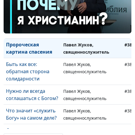
кого можно назвать
священнослужитель
героем
Может ли Божий
Павел Жуков,
#390
закон спасать?
священнослужитель
Пророческая
Павел Жуков,
#389
картина спасения
священнослужитель
Быть как все:
Павел Жуков,
#388
обратная сторона
священнослужитель
солидарности
Нужно ли всегда
Павел Жуков,
#387
соглашаться с Богом?
священнослужитель
Что значит «служить
Павел Жуков,
#386
Богу» на самом деле?
священнослужитель
Духовная и
Павел Жуков,
#385