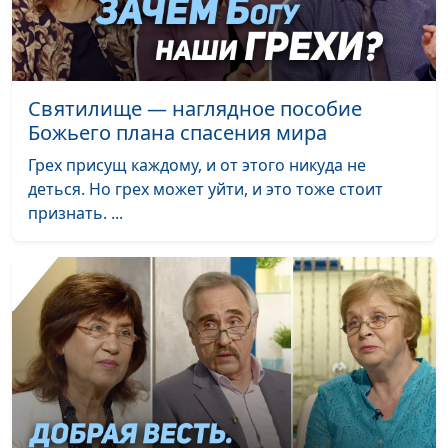
почему хорошие
священнослужитель
люди выбирают
негодяев
Осия и Гомерь:
Андрей Довгель,
#372
Святилище — наглядное пособие
предательство и
священнослужитель
Божьего плана спасения мира
прощение
Грех присущ каждому, и от этого никуда не
деться. Но грех может уйти, и это тоже стоит
Случайность и
Андрей Довгель,
#371
признать. ...
предопределение:
священнослужитель
что управляет нашей
жизнью
Пять пунктов
Андрей Довгель,
#370
спасительной веры
священнослужитель
Одиннадцатая
Андрей Довгель,
#369
заповедь Христа
священнослужитель
Как нести чужой
Андрей Довгель,
#368