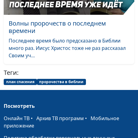
крест
священнослужитель
Зачем менять жизнь
Андрей Довгель,
#367
Волны пророчеств о последнем
верующему человеку
священнослужитель
времени
Христос —
Евгений Зайцев,
#366
Последнее время было предсказано в Библии
Примиритель
священнослужитель,
много раз. Иисус Христос тоже не раз рассказал
доктор богословия
Своим уч...
Христос — путь,
Евгений Зайцев,
#365
истина и жизнь
священнослужитель,
Теги:
доктор богословия
план спасения
пророчества в библии
Христос — Великий
Евгений Зайцев,
#364
Учитель
священнослужитель,
доктор богословия
Посмотреть
Христос — Судья
Евгений Зайцев,
#363
Онлайн ТВ
•
Архив ТВ программ
•
Мобильное
священнослужитель,
приложение
доктор богословия