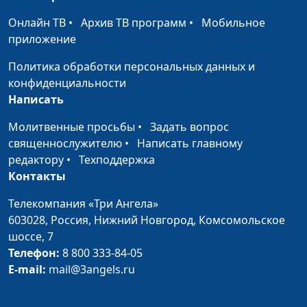
теологии
Онлайн ТВ
•
Архив ТВ программ
•
Мобильное
приложение
Пятая заповедь:
Андрей Качалаба,
#153
почитай отца и мать
священнослужитель,
Политика обработки персональных данных и
доктор практической
конфиденциальности
теологии
Написать
Отменил ли Христос
Андрей Качалаба,
#152
Молитвенные просьбы
•
Задать вопрос
субботу?
священнослужитель,
священнослужителю
•
Написать главному
доктор практической
редактору
•
Техподдержка
теологии
Контакты
Четвертая заповедь:
Андрей Качалаба,
#151
Телекомпания «Три Ангела»
помни день
священнослужитель,
603028,
Россия, Нижний Новгород,
Комсомольское
субботний
доктор практической
шоссе, 7
теологии
Телефон:
8 800 333-84-05
E-mail:
mail@3angels.ru
Третья заповедь: не
Андрей Качалаба,
#150
произноси имя Бога
священнослужитель,
напрасно
доктор практической