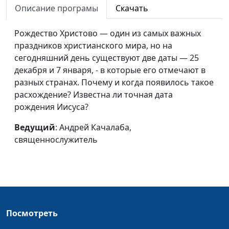
Божию?
священнослужитель
Описание програмы
Скачать
Исцеление души и
Павел Меженин,
#318
Рождество Христово — один из самых важных
тела
священнослужитель
праздников христианского мира, но на
сегодняшний день существуют две даты — 25
Как помочь сиротам?
Павел Меженин,
#317
декабря и 7 января, - в которые его отмечают в
священнослужитель
разных странах. Почему и когда появилось такое
Можно ли жить без
Павел Меженин,
#316
расхождение? Известна ли точная дата
греха?
священнослужитель
рождения Иисуса?
Настоящее счастье
Павел Меженин,
#315
Ведущий
: Андрей Качалаба,
священнослужитель
священнослужитель
Сад души - место
Андрей Довгель,
#314
встречи с Богом
священнослужитель
Две молитвы в храме
Андрей Довгель,
#313
священнослужитель
Посмотреть
Крылья Бога в нашей
Андрей Довгель,
#312