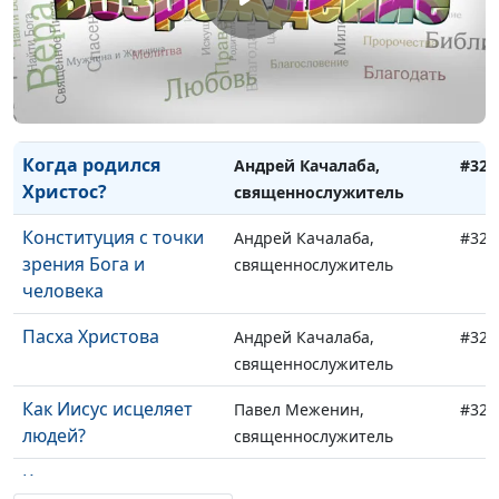
день студента
священнослужитель
Новый год: как
Андрей Качалаба,
#324
встретить и
священнослужитель
прожить?
Когда родился
Андрей Качалаба,
#323
Христос?
священнослужитель
Конституция с точки
Андрей Качалаба,
#322
зрения Бога и
священнослужитель
человека
Пасха Христова
Андрей Качалаба,
#321
священнослужитель
Как Иисус исцеляет
Павел Меженин,
#320
людей?
священнослужитель
Как узнать волю
Павел Меженин,
#319