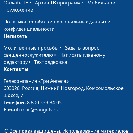
Онлайн ТВ
•
Архив ТВ программ
•
Мобильное
жизни
священнослужитель
приложение
Под влиянием Духа
Андрей Довгель,
#311
Политика обработки персональных данных и
Божьего
священнослужитель
конфиденциальности
Написать
Маленькие шаги к
Андрей Довгель,
#310
большим
священнослужитель
Молитвенные просьбы
•
Задать вопрос
изменениям
священнослужителю
•
Написать главному
редактору
•
Техподдержка
Эпоха нелюбви
Андрей Довгель,
#309
Контакты
священнослужитель
Телекомпания «Три Ангела»
Божья
Андрей Довгель,
#308
603028,
Россия, Нижний Новгород,
Комсомольское
справедливость
священнослужитель
шоссе, 7
К чему приводит
Андрей Довгель,
#307
Телефон:
8 800 333-84-05
тщеславие
священнослужитель
E-mail:
mail@3angels.ru
Свобода и смирение
Андрей Довгель,
#306
священнослужитель
© Все права защищены. Использование материалов