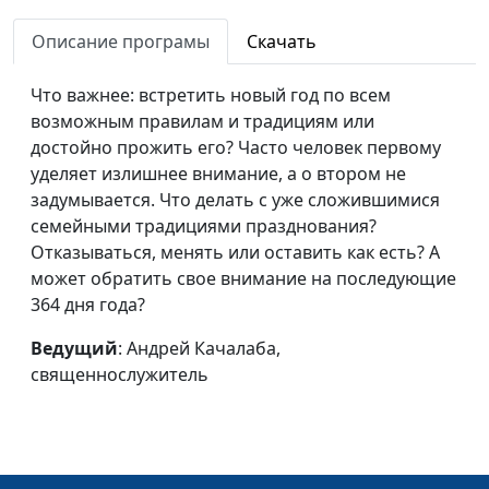
Как Иисус исцеляет
Павел Меженин,
#320
Описание програмы
Скачать
людей?
священнослужитель
Что важнее: встретить новый год по всем
Как узнать волю
Павел Меженин,
#319
возможным правилам и традициям или
Божию?
священнослужитель
достойно прожить его? Часто человек первому
уделяет излишнее внимание, а о втором не
Исцеление души и
Павел Меженин,
#318
задумывается. Что делать с уже сложившимися
тела
священнослужитель
семейными традициями празднования?
Как помочь сиротам?
Павел Меженин,
#317
Отказываться, менять или оставить как есть? А
священнослужитель
может обратить свое внимание на последующие
364 дня года?
Можно ли жить без
Павел Меженин,
#316
греха?
священнослужитель
Ведущий
: Андрей Качалаба,
священнослужитель
Настоящее счастье
Павел Меженин,
#315
священнослужитель
Сад души - место
Андрей Довгель,
#314
встречи с Богом
священнослужитель