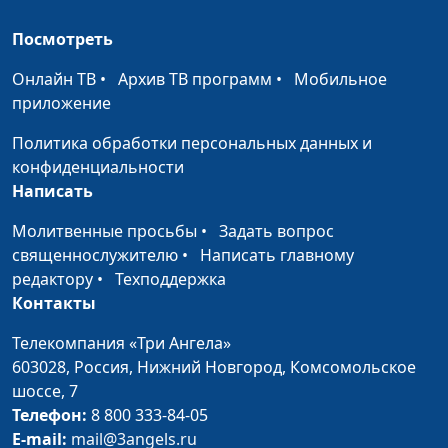
Две молитвы в храме
Посмотреть
Андрей Довгель,
#313
священнослужитель
Онлайн ТВ
•
Архив ТВ программ
•
Мобильное
Крылья Бога в нашей
приложение
Андрей Довгель,
#312
жизни
священнослужитель
Политика обработки персональных данных и
конфиденциальности
Под влиянием Духа
Андрей Довгель,
#311
Написать
Божьего
священнослужитель
Молитвенные просьбы
•
Задать вопрос
Маленькие шаги к
Андрей Довгель,
#310
священнослужителю
•
Написать главному
большим
священнослужитель
редактору
•
Техподдержка
изменениям
Контакты
Эпоха нелюбви
Андрей Довгель,
#309
Телекомпания «Три Ангела»
священнослужитель
603028,
Россия, Нижний Новгород,
Комсомольское
Божья
Андрей Довгель,
#308
шоссе, 7
справедливость
священнослужитель
Телефон:
8 800 333-84-05
E-mail:
mail@3angels.ru