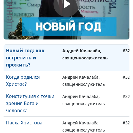
Крещение Господне
Андрей Качалаба,
#326
священнослужитель
Международный
Андрей Качалаба,
#325
день студента
священнослужитель
Новый год: как
Андрей Качалаба,
#324
встретить и
священнослужитель
прожить?
Когда родился
Андрей Качалаба,
#323
Христос?
священнослужитель
Конституция с точки
Андрей Качалаба,
#322
зрения Бога и
священнослужитель
человека
Пасха Христова
Андрей Качалаба,
#321
священнослужитель