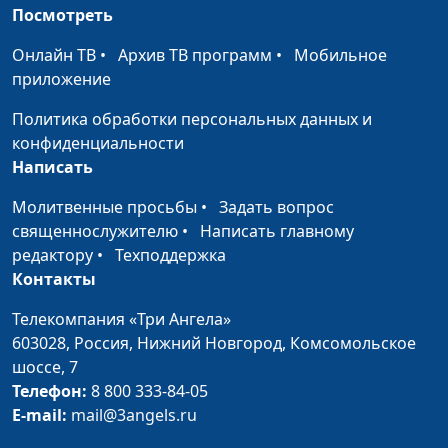
Где найти утешение?
Виталий Грушко,
#142
Посмотреть
священнослужитель
Онлайн ТВ
•
Архив ТВ программ
•
Мобильное
Как услышать Бога?
Виталий Грушко,
#141
приложение
священнослужитель
Политика обработки персональных данных и
Спасение по вере
Виталий Грушко,
#140
конфиденциальности
священнослужитель
Написать
Добро не пропадает
Молитвенные просьбы
•
Виталий Грушко,
Задать вопрос
#139
священнослужителю
•
Написать главному
священнослужитель
редактору
•
Техподдержка
Как стать другом
Виталий Грушко,
#138
Контакты
Богу?
священнослужитель
Телекомпания «Три Ангела»
Для чего прощать
Виталий Грушко,
#137
603028,
Россия, Нижний Новгород,
Комсомольское
других?
священнослужитель
шоссе, 7
Телефон:
8 800 333-84-05
Выбор спутника
Виталий Грушко,
#136
E-mail:
mail@3angels.ru
жизни
священнослужитель