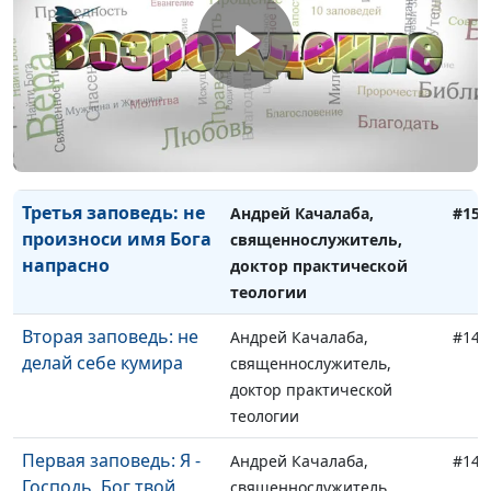
доктор практической
теологии
Четвертая заповедь:
Андрей Качалаба,
#151
помни день
священнослужитель,
субботний
доктор практической
теологии
Третья заповедь: не
Андрей Качалаба,
#150
произноси имя Бога
священнослужитель,
напрасно
доктор практической
теологии
Вторая заповедь: не
Андрей Качалаба,
#149
делай себе кумира
священнослужитель,
доктор практической
теологии
Первая заповедь: Я -
Андрей Качалаба,
#148
Господь, Бог твой
священнослужитель,