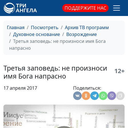
доктор практической
ПОДДЕРЖИТЕ НАС
теологии
Седьмая заповедь: не
Андрей Качалаба,
#155
Главная
Посмотреть
Архив ТВ программ
прелюбодействуй
священнослужитель,
Духовное основание
Возрождение
доктор практической
Третья заповедь: не произноси имя Бога
теологии
напрасно
Шестая заповедь: не
Андрей Качалаба,
#154
убивай
священнослужитель,
Третья заповедь: не произноси
доктор практической
12+
имя Бога напрасно
теологии
Пятая заповедь:
Андрей Качалаба,
#153
17 апреля 2017
Поделиться:
почитай отца и мать
священнослужитель,
доктор практической
теологии
Отменил ли Христос
Андрей Качалаба,
#152
субботу?
священнослужитель,