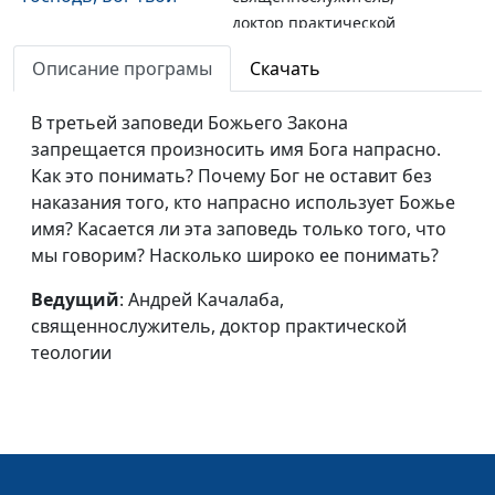
доктор практической
теологии
Описание програмы
Скачать
Десять заповедей:
Андрей Качалаба,
#147
зачем они нам?
В третьей заповеди Божьего Закона
священнослужитель,
запрещается произносить имя Бога напрасно.
доктор практической
Как это понимать? Почему Бог не оставит без
теологии
наказания того, кто напрасно использует Божье
Плод жизни человека
Виталий Грушко,
#146
имя? Касается ли эта заповедь только того, что
священнослужитель
мы говорим? Насколько широко ее понимать?
Как слышать голос
Виталий Грушко,
#145
Ведущий
: Андрей Качалаба,
Божий?
священнослужитель
священнослужитель, доктор практической
теологии
Знание о Боге: зачем
Виталий Грушко,
#144
оно нам?
священнослужитель
Как решить
Виталий Грушко,
#143
конфликт?
священнослужитель