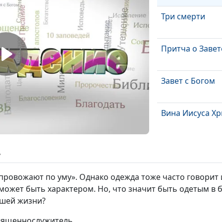
Три смерти
Притча о Завет
Завет с Богом
Вина Иисуса Хр
Господь слыши
ь
провожают по уму». Однако одежда тоже часто говорит и
Праведный ве
 может быть характером. Но, что значит быть одетым в
жив будет
ашей жизни?
Бог праведен, и
священнослужитель
неправды в Не