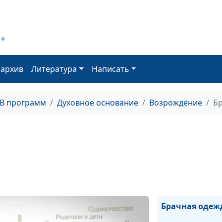
Духовное
младенчество
2+
Мудрость, схо
свыше
оархив
Литература
Написать
Сила Божьего
Царства
ТВ программ
Духовное основание
Возрождение
Б
Царство Божие
силою берется
Поклонение и
идолопоклонст
Помазание во 
Господне
Брачная одеж