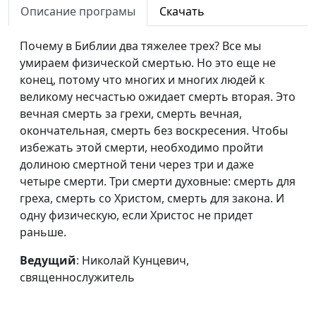
Описание програмы
Скачать
Праведный верою
Николай Кунцевич,
#198
жив будет
священнослужитель
Почему в Библии два тяжелее трех? Все мы
умираем физической смертью. Но это еще не
Бог праведен, и нет
Николай Кунцевич,
#197
конец, потому что многих и многих людей к
неправды в Нем
священнослужитель
великому несчастью ожидает смерть вторая. Это
Как возник праздник
Максим Каминский,
#196
вечная смерть за грехи, смерть вечная,
Пасхи
священнослужитель
окончательная, смерть без воскресения. Чтобы
избежать этой смерти, необходимо пройти
Спаситель мира,
Максим Каминский,
#195
долиною смертной тени через три и даже
Которого не узнали
священнослужитель
четыре смерти. Три смерти духовные: смерть для
греха, смерть со Христом, смерть для закона. И
Почему Бог услышал
Максим Каминский,
#194
одну физическую, если Христос не придет
царя Езекию?
священнослужитель
раньше.
Вечная жизнь в
Максим Каминский,
#193
Ведущий
: Николай Кунцевич,
Царстве Божьем
священнослужитель
священнослужитель
Благословения
Максим Каминский,
#192
терпения
священнослужитель