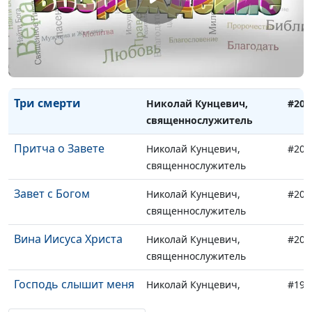
Помазание во имя
Николай Кунцевич,
#205
Господне
священнослужитель
Брачная одежда
Николай Кунцевич,
#204
священнослужитель
Три смерти
Николай Кунцевич,
#203
священнослужитель
Притча о Завете
Николай Кунцевич,
#202
священнослужитель
Завет с Богом
Николай Кунцевич,
#201
священнослужитель
Вина Иисуса Христа
Николай Кунцевич,
#200
священнослужитель
Господь слышит меня
Николай Кунцевич,
#199
священнослужитель