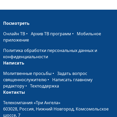
Где находится
Максим Каминский,
#191
Царство Божье?
священнослужитель
Посмотреть
Истинная свобода
Максим Каминский,
#190
священнослужитель
Онлайн ТВ
•
Архив ТВ программ
•
Мобильное
приложение
Разочарование - шаг
Максим Каминский,
#189
к духовному росту
священнослужитель
Политика обработки персональных данных и
конфиденциальности
Кризис - время суда
Максим Каминский,
#188
Написать
Божьего
священнослужитель
Молитвенные просьбы
•
Задать вопрос
Если Бог богат,
Максим Каминский,
#187
священнослужителю
•
Написать главному
почему Он с нами не
священнослужитель
редактору
•
Техподдержка
делится?
Контакты
Как попасть в
Максим Каминский,
#186
Телекомпания «Три Ангела»
Царство Небесное?
священнослужитель
603028,
Россия, Нижний Новгород,
Комсомольское
шоссе, 7
Что сильнее - добро
Максим Каминский,
#185