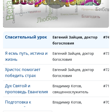
страдания
богословия
Тайна
Евгений Зайцев, доктор
#75
непростительного
богословия
греха
Спасительный урок
Евгений Зайцев, доктор
#74
богословия
Я есмь путь, истина и
Евгений Зайцев, доктор
#73
жизнь
богословия
Христос помогает
Евгений Зайцев, доктор
#72
победить страх
богословия
Дух Святой и
Владимир Котов,
#71
проповедь Евангелия
священнослужитель
Подготовка к
Владимир Котов,
#70
излитию Духа
священнослужитель