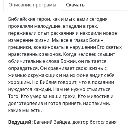
Святого
Описание програмы
Скачать
Дух Святой в жизни
Владимир Котов,
#69
Библейские герои, как и мы с вами сегодня
семьи
священнослужитель
проявляли малодушие, впадали в грех,
переживали опыт раскаяния и находили новое
Дух Святой меняет
Владимир Котов,
#68
измерение жизни. Мы все в глазах Бога –
нас
священнослужитель
грешники, все виноваты в нарушении Его святых
Получение Святого
Владимир Котов,
#67
нравственных законов. Когда человек слышит
Духа
священнослужитель
обличительные слова Божии, он пытается
оправдаться. Он сравнивает свою жизнь с
Возрождение и
Владимир Котов,
#66
жизнью окружающих и на их фоне видит себя
Святой Дух
священнослужитель
хорошим. Но Библия говорит, что в покаянии
нуждается каждый. Нам не нужно стыдиться
Формула успеха
Владимир Котов,
#65
Того, Кто умер за наши грехи, Кто милостив и
священнослужитель
долготерпелив и готов принять нас такими,
Духовная зрелость
Владимир Котов,
#64
какие мы есть.
священнослужитель
Ведущий
: Евгений Зайцев, доктор богословия
Важная
Владимир Котов,
#63