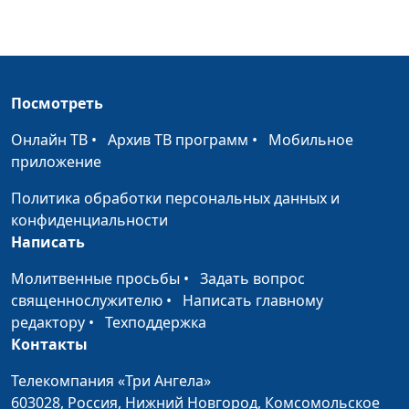
составляющая жизни
священнослужитель
Переживания в
Владимир Котов,
#62
жизни человека
священнослужитель
Посмотреть
Твое предназначение
Владимир Котов,
#61
священнослужитель
Онлайн ТВ
•
Архив ТВ программ
•
Мобильное
приложение
Цена одной буквы
Александр Богданенков,
#60
священнослужитель,
Политика обработки персональных данных и
автор книги "Библейская
конфиденциальности
истина в лабиринтах
Написать
истории"
Молитвенные просьбы
•
Задать вопрос
Дарвин, апокалипсис
Александр Богданенков,
#59
священнослужителю
•
Написать главному
Петра и вечная
священнослужитель,
редактору
•
Техподдержка
участь человека
автор книги "Библейская
Контакты
(вторая часть)
истина в лабиринтах
Телекомпания «Три Ангела»
истории"
603028,
Россия, Нижний Новгород,
Комсомольское