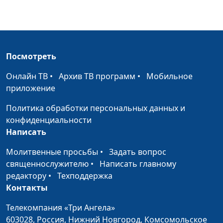
Духовная зрелость
Владимир Котов,
#64
священнослужитель
Важная
Владимир Котов,
#63
составляющая жизни
священнослужитель
Посмотреть
Переживания в
Владимир Котов,
#62
Онлайн ТВ
•
Архив ТВ программ
•
Мобильное
жизни человека
священнослужитель
приложение
Твое предназначение
Владимир Котов,
#61
Политика обработки персональных данных и
священнослужитель
конфиденциальности
Написать
Цена одной буквы
Александр Богданенков,
#60
священнослужитель,
Молитвенные просьбы
•
Задать вопрос
автор книги "Библейская
священнослужителю
•
Написать главному
истина в лабиринтах
редактору
•
Техподдержка
истории"
Контакты
Дарвин, апокалипсис
Александр Богданенков,
#59
Телекомпания «Три Ангела»
Петра и вечная
священнослужитель,
603028,
Россия, Нижний Новгород,
Комсомольское