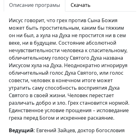
проповедь Евангелия
священнослужитель
Описание програмы
Скачать
Подготовка к
Владимир Котов,
#70
Иисус говорит, что грех против Сына Божия
излитию Духа
священнослужитель
может быть простительным, каким бы тяжким
Святого
он ни был, а хула на Духа не простится ни в сем
веке, ни в будущем. Состояние абсолютной
Дух Святой в жизни
Владимир Котов,
#69
нечувствительности человека к спасительному,
семьи
священнослужитель
обличительному голосу Святого Духа названа
Дух Святой меняет
Владимир Котов,
#68
Иисусом хула на Духа. Неоднократно игнорируя
нас
священнослужитель
обличительный голос Духа Святого, или голос
совести, человек в конечном итоге может
Получение Святого
Владимир Котов,
#67
утратить саму способность восприятия Духа
Духа
священнослужитель
Святого в своей жизни. Человек перестает
различать добро и зло. Грех становится нормой.
Возрождение и
Владимир Котов,
#66
Единственное условие прощения – исповедание
Святой Дух
священнослужитель
греха перед Богом и искреннее раскаяние.
Формула успеха
Владимир Котов,
#65
Ведущий
: Евгений Зайцев, доктор богословия
священнослужитель