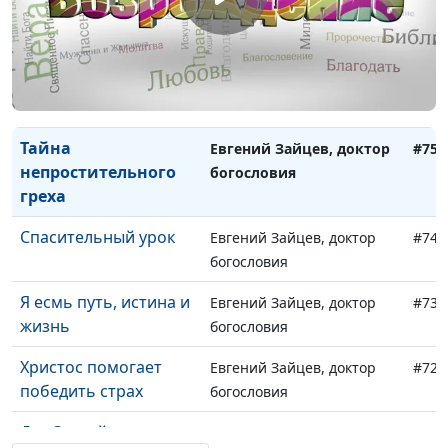
Покаяние,
Евгений Зайцев, доктор
#77
очищающее душу
богословия
Смысл человеческого
Евгений Зайцев, доктор
#76
страдания
богословия
Тайна
Евгений Зайцев, доктор
#75
непростительного
богословия
греха
Спасительный урок
Евгений Зайцев, доктор
#74
богословия
Я есмь путь, истина и
Евгений Зайцев, доктор
#73
жизнь
богословия
Христос помогает
Евгений Зайцев, доктор
#72
победить страх
богословия
Дух Святой и
Владимир Котов,
#71