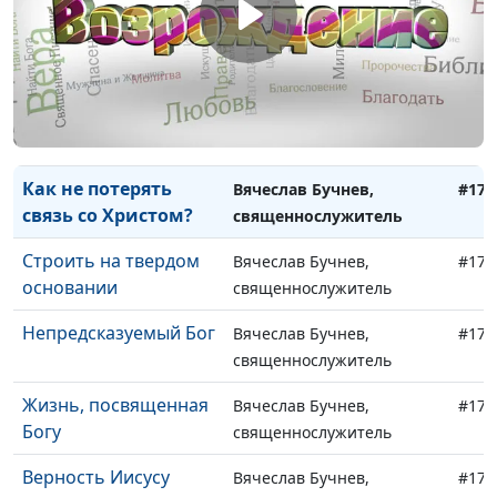
Золотое правило
Максим Каминский,
#180
христианина
священнослужитель
Как научиться
Вячеслав Бучнев,
#179
признавать ошибки?
священнослужитель
Как не потерять
Вячеслав Бучнев,
#178
связь со Христом?
священнослужитель
Строить на твердом
Вячеслав Бучнев,
#177
основании
священнослужитель
Непредсказуемый Бог
Вячеслав Бучнев,
#176
священнослужитель
Жизнь, посвященная
Вячеслав Бучнев,
#175
Богу
священнослужитель
Верность Иисусу
Вячеслав Бучнев,
#174