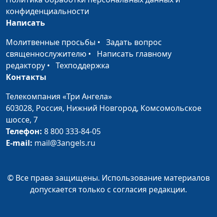
Богу
священнослужитель
конфиденциальности
Написать
Книга Руфь - история
Максим Каминский,
#166
избрания
священнослужитель
Молитвенные просьбы
•
Задать вопрос
священнослужителю
•
Написать главному
Господь - Пастырь
Максим Каминский,
#165
редактору
•
Техподдержка
мой
священнослужитель
Контакты
Следовать за
Максим Каминский,
#164
Телекомпания «Три Ангела»
Христом - трудно ли
священнослужитель
603028,
Россия, Нижний Новгород,
Комсомольское
это?
шоссе, 7
Телефон:
8 800 333-84-05
Церковь Божья в
Максим Каминский,
#163
E-mail:
mail@3angels.ru
книге Откровение
священнослужитель
Божье прощение
Максим Каминский,
#162
священнослужитель
© Все права защищены. Использование материалов
допускается только с согласия редакции.
Божий суд
Максим Каминский,
#161
священнослужитель