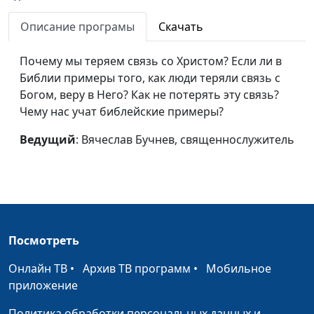
Христу
священнослужитель
Описание програмы
Скачать
Три креста
Вячеслав Бучнев,
#173
священнослужитель
Почему мы теряем связь со Христом? Если ли в
Библии примеры того, как люди теряли связь с
Любовь к Иисусу
Вячеслав Бучнев,
#172
Богом, веру в Него? Как не потерять эту связь?
Христу
священнослужитель
Чему нас учат библейские примеры?
Книга Руфь - история
Максим Каминский,
#171
Ведущий
: Вячеслав Бучнев, священнослужитель
верности
священнослужитель
Рука Божья в нашей
Максим Каминский,
#170
жизни
священнослужитель
Зачем помнить
Максим Каминский,
#169
прошлое?
священнослужитель
Посмотреть
Спасение и
Максим Каминский,
#168
Онлайн ТВ
•
Архив ТВ программ
•
Мобильное
оправдание
священнослужитель
приложение
Жертва как путь к
Максим Каминский,
#167
Политика обработки персональных данных и