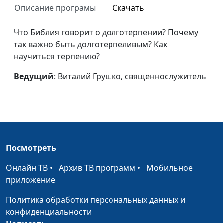
Описание програмы
Скачать
Доверие Богу в
Андрей Севрюков,
#130
трудных
священнослужитель,
Что Библия говорит о долготерпении? Почему
обстоятельствах
магистр богословия
так важно быть долготерпеливым? Как
научиться терпению?
Между Богом и
Андрей Севрюков,
#129
человеком: проблема
священнослужитель,
Ведущий
: Виталий Грушко, священнослужитель
выбора в сложной
магистр богословия
ситуации
О Божьих
Андрей Севрюков,
#128
благословениях:
священнослужитель,
изобилие и здоровье
магистр богословия
Посмотреть
Наша перспектива -
Андрей Севрюков,
#127
Онлайн ТВ
•
Архив ТВ программ
•
Мобильное
Небесный Иерусалим
священнослужитель,
приложение
магистр богословия
Политика обработки персональных данных и
Человек просит - Бог
Андрей Севрюков,
#126
конфиденциальности
исцеляет
священнослужитель,