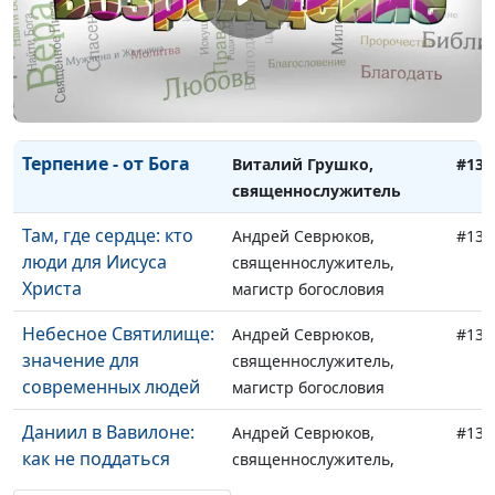
Выбор спутника
Виталий Грушко,
#136
жизни
священнослужитель
Как не попасть в
Виталий Грушко,
#135
рабство греха
священнослужитель
Терпение - от Бога
Виталий Грушко,
#134
священнослужитель
Там, где сердце: кто
Андрей Севрюков,
#133
люди для Иисуса
священнослужитель,
Христа
магистр богословия
Небесное Святилище:
Андрей Севрюков,
#132
значение для
священнослужитель,
современных людей
магистр богословия
Даниил в Вавилоне:
Андрей Севрюков,
#131
как не поддаться
священнослужитель,
чуждой культуре
магистр богословия