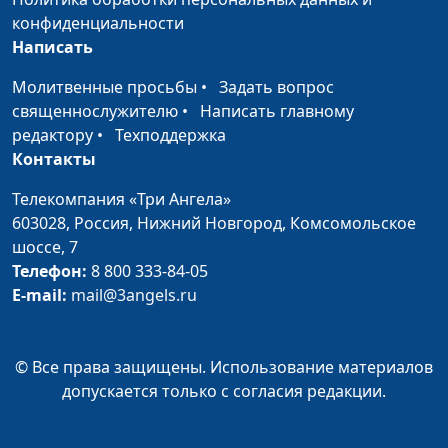
От чего Иисус
Андрей Севрюков,
#125
конфиденциальности
счастлив?
священнослужитель,
Написать
магистр богословия
Молитвенные просьбы
•
Задать вопрос
Как войти в Царство
Андрей Севрюков,
#124
священнослужителю
•
Написать главному
Небесное?
священнослужитель,
редактору
•
Техподдержка
магистр богословия
Контакты
Пример Христа: как
Андрей Севрюков,
#123
Телекомпания «Три Ангела»
реагировать на
священнослужитель,
603028,
Россия, Нижний Новгород,
Комсомольское
оскорбления?
магистр богословия
шоссе, 7
Телефон:
8 800 333-84-05
Две синагоги, в
Андрей Севрюков,
#122
E-mail:
mail@3angels.ru
которых учил Христос
священнослужитель,
магистр богословия
Истинная вера
© Все права защищены. Использование материалов
Александр Аппак,
#121
допускается только с согласия редакции.
священнослужитель,
магистр богословия