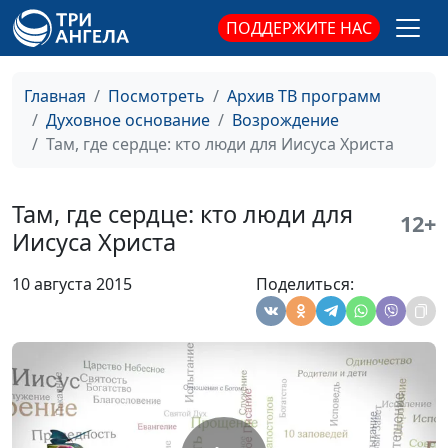
ПОДДЕРЖИТЕ НАС
Где найти утешение?
Виталий Грушко,
#142
священнослужитель
Главная
Посмотреть
Архив ТВ программ
Как услышать Бога?
Виталий Грушко,
#141
Духовное основание
Возрождение
священнослужитель
Там, где сердце: кто люди для Иисуса Христа
Спасение по вере
Виталий Грушко,
#140
священнослужитель
Там, где сердце: кто люди для
12+
Добро не пропадает
Виталий Грушко,
#139
Иисуса Христа
священнослужитель
10 августа 2015
Поделиться:
Как стать другом
Виталий Грушко,
#138
Богу?
священнослужитель
Для чего прощать
Виталий Грушко,
#137
других?
священнослужитель
Выбор спутника
Виталий Грушко,
#136
жизни
священнослужитель