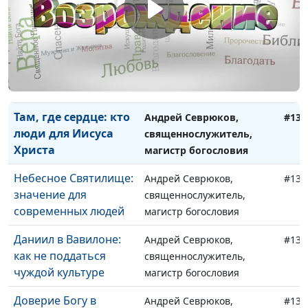
Как не попасть в
Виталий Грушко,
#135
рабство греха
священнослужитель
Терпение - от Бога
Виталий Грушко,
#134
священнослужитель
Там, где сердце: кто
Андрей Севрюков,
#133
люди для Иисуса
священнослужитель,
Христа
магистр богословия
Небесное Святилище:
Андрей Севрюков,
#132
значение для
священнослужитель,
современных людей
магистр богословия
Даниил в Вавилоне:
Андрей Севрюков,
#131
как не поддаться
священнослужитель,
чуждой культуре
магистр богословия
Доверие Богу в
Андрей Севрюков,
#130