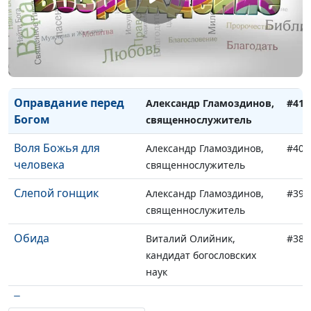
Исполнение воли
Александр Гламоздинов,
#43
Божьей Иисусом
священнослужитель
Вступая в наследство
Александр Гламоздинов,
#42
священнослужитель
Оправдание перед
Александр Гламоздинов,
#41
Богом
священнослужитель
Воля Божья для
Александр Гламоздинов,
#40
человека
священнослужитель
Слепой гонщик
Александр Гламоздинов,
#39
священнослужитель
Обида
Виталий Олийник,
#38
кандидат богословских
наук
Тревога
Виталий Олийник,
#37