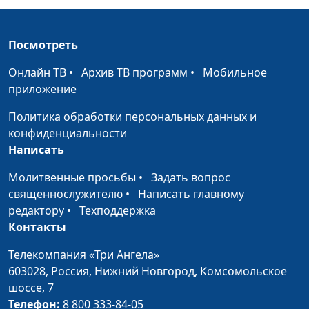
пророков
кандидат богословских
наук
Посмотреть
Бог говорит через
Виталий Олийник,
#31
знамения
кандидат богословских
Онлайн ТВ
•
Архив ТВ программ
•
Мобильное
наук
приложение
Бог говорит через
Виталий Олийник,
#30
Политика обработки персональных данных и
обстоятельства
кандидат богословских
конфиденциальности
наук
Написать
Бог говорит через
Виталий Олийник,
#29
Молитвенные просьбы
•
Задать вопрос
окружающих
кандидат богословских
священнослужителю
•
Написать главному
наук
редактору
•
Техподдержка
Контакты
Бог говорит через
Виталий Олийник,
#28
Библию
кандидат богословских
Телекомпания «Три Ангела»
наук
603028,
Россия, Нижний Новгород,
Комсомольское
шоссе, 7
Бог говорит, кто
Виталий Олийник,
#27
Телефон:
8 800 333-84-05