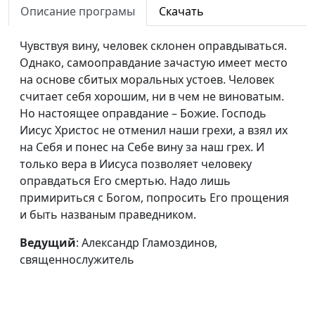
кандидат богословских
Описание програмы
Скачать
наук
Чувствуя вину, человек склонен оправдываться.
Паранойя
Виталий Олийник,
#36
Однако, самооправдание зачастую имеет место
кандидат богословских
на основе сбитых моральных устоев. Человек
наук
считает себя хорошим, ни в чем не виноватым.
Но настоящее оправдание – Божие. Господь
Прошлое глазами
Виталий Олийник,
#35
Иисус Христос не отменил наши грехи, а взял их
настоящего
кандидат богословских
на Себя и понес на Себе вину за наш грех. И
наук
только вера в Иисуса позволяет человеку
Бог говорит голосом
Виталий Олийник,
#34
оправдаться Его смертью. Надо лишь
кандидат богословских
примириться с Богом, попросить Его прощения
наук
и быть названым праведником.
Бог говорит через
Виталий Олийник,
#33
Ведущий
: Александр Гламоздинов,
сны
кандидат богословских
священнослужитель
наук
Бог говорит через
Виталий Олийник,
#32