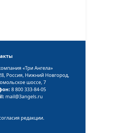
лосом
Виталий Олийник,
#34
кандидат богословских
наук
рез
Виталий Олийник,
#33
кандидат богословских
наук
рез
Виталий Олийник,
#32
такты
кандидат богословских
компания «Три Ангела»
наук
28,
Россия, Нижний Новгород,
рез
Виталий Олийник,
#31
омольское шоссе, 7
кандидат богословских
фон:
8 800 333-84-05
наук
il:
mail@3angels.ru
рез
Виталий Олийник,
#30
а
кандидат богословских
согласия редакции.
наук