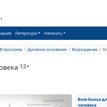
Совершенная в
Божья
2+
Противление в
Божьей
оархив
Литература
Написать
Рождение от в
ТВ программ
Духовное основание
Возрождение
Во
Исполнение во
Божьей Иисус
12+
овека
Вступая в насл
Оправдание пе
Богом
Воля Божья дл
человека