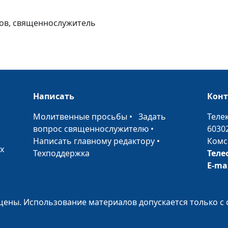
Бог говорит го
нов, священнослужитель
Бог говорит че
сны
Бог говорит че
Написать
Кон
пророков
•
Молитвенные просьбы
•
Задать
Теле
вопрос священнослужителю
•
6030
Бог говорит че
Написать главному редактору
•
Комс
х
знамения
Техподдержка
Теле
E-ma
Бог говорит че
обстоятельств
ены. Использование материалов допускается только с 