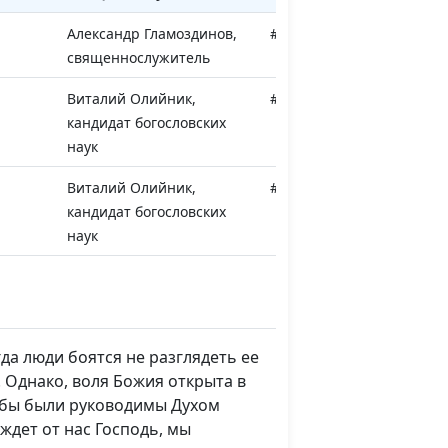
Александр Гламоздинов,
#39
священнослужитель
Виталий Олийник,
#38
кандидат богословских
наук
Виталий Олийник,
#37
кандидат богословских
наук
Виталий Олийник,
#36
кандидат богословских
наук
да люди боятся не разглядеть ее
ми
Виталий Олийник,
#35
 Однако, воля Божия открыта в
кандидат богословских
тобы были руководимы Духом
наук
ждет от нас Господь, мы