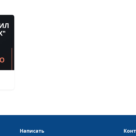
Верующий в Бо
свободен и за
Христос – обра
человечности
Подлинная
человечность:
чувство долга 
ответственнос
Подлинная
человечность: 
свое дело до к
Подлинная
человечность: 
твоя ценность?
Божий план сп
Написать
Кон