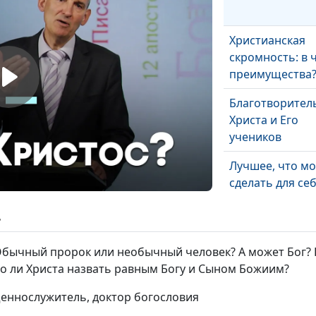
Христианская
скромность: в 
преимущества
Благотворител
Христа и Его
учеников
Лучшее, что м
сделать для себ
ближнего
ь
Пять правил
христианской 
Обычный пророк или необычный человек? А может Бог? К
 ли Христа назвать равным Богу и Сыном Божиим?
На что способн
в Бога
щеннослужитель, доктор богословия