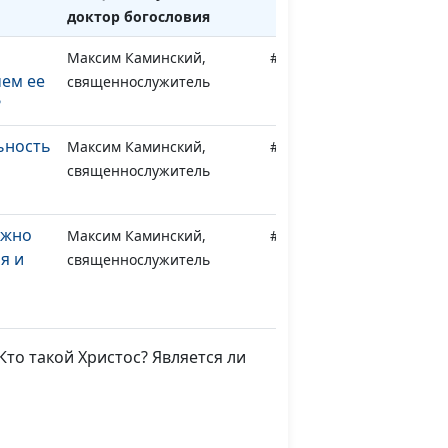
доктор богословия
Максим Каминский,
#354
чем ее
священнослужитель
?
ьность
Максим Каминский,
#353
священнослужитель
ожно
Максим Каминский,
#352
я и
священнослужитель
Максим Каминский,
#351
любви
священнослужитель
то такой Христос? Является ли
а вера
Максим Каминский,
#350
священнослужитель