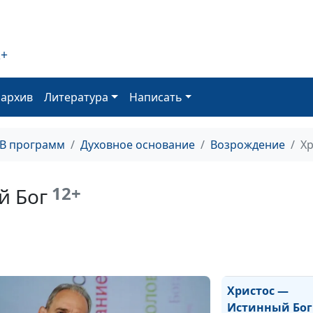
Христос — Агн
2+
Божий
оархив
Литература
Написать
Христос —
Законодатель
ТВ программ
Духовное основание
Возрождение
Хр
Христос — Тво
12+
й Бог
Христос — Ист
Человек
Христос —
Истинный Бог