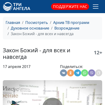
Спасение и
Максим Каминский,
#168
ПОДДЕРЖИТЕ НАС
оправдание
священнослужитель
Жертва как путь к
Максим Каминский,
#167
Главная
Посмотреть
Архив ТВ программ
Богу
священнослужитель
Духовное основание
Возрождение
Книга Руфь - история
Максим Каминский,
#166
Закон Божий - для всех и навсегда
избрания
священнослужитель
Господь - Пастырь
Максим Каминский,
#165
Закон Божий - для всех и
12+
мой
священнослужитель
навсегда
Следовать за
Максим Каминский,
#164
17 апреля 2017
Поделиться:
Христом - трудно ли
священнослужитель
это?
Церковь Божья в
Максим Каминский,
#163
книге Откровение
священнослужитель
Божье прощение
Максим Каминский,
#162
священнослужитель