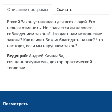
теологии
Описание програмы
Скачать
Восьмая заповедь: не
Андрей Качалаба,
#156
кради
Божий Закон установлен для всех людей. Его
священнослужитель,
нельзя отменить. Но спасается ли человек
доктор практической
соблюдением закона? Что дает нам исполнение
теологии
закона? Как влияет Божья благодать на нас? Что
Седьмая заповедь: не
Андрей Качалаба,
#155
нас ждет, если мы нарушаем закон?
прелюбодействуй
священнослужитель,
Ведущий
: Андрей Качалаба,
доктор практической
священнослужитель, доктор практической
теологии
теологии
Шестая заповедь: не
Андрей Качалаба,
#154
убивай
священнослужитель,
доктор практической
теологии
Пятая заповедь:
Андрей Качалаба,
#153
Посмотреть
почитай отца и мать
священнослужитель,