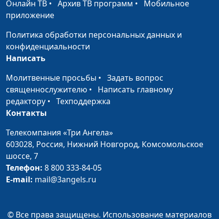
доктор практической
Онлайн ТВ
•
Архив ТВ программ
•
Мобильное
теологии
приложение
Отменил ли Христос
Андрей Качалаба,
#152
Политика обработки персональных данных и
субботу?
священнослужитель,
конфиденциальности
доктор практической
Написать
теологии
Молитвенные просьбы
•
Задать вопрос
Четвертая заповедь:
Андрей Качалаба,
#151
священнослужителю
•
Написать главному
помни день
священнослужитель,
редактору
•
Техподдержка
субботний
доктор практической
Контакты
теологии
Телекомпания «Три Ангела»
Третья заповедь: не
Андрей Качалаба,
#150
603028,
Россия, Нижний Новгород,
Комсомольское
произноси имя Бога
священнослужитель,
шоссе, 7
напрасно
доктор практической
Телефон:
8 800 333-84-05
теологии
E-mail:
mail@3angels.ru
Вторая заповедь: не
Андрей Качалаба,
#149
делай себе кумира
священнослужитель,
© Все права защищены. Использование материалов