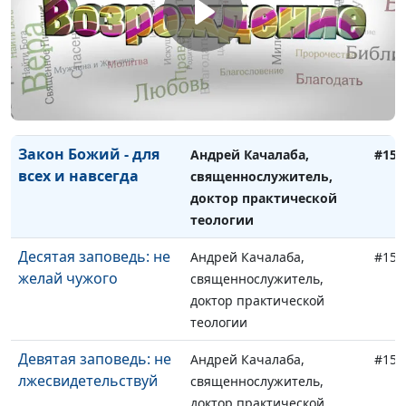
Божий суд
Максим Каминский,
#161
священнослужитель
А я и дом мой будем
Максим Каминский,
#160
служить Господу
священнослужитель
Закон Божий - для
Андрей Качалаба,
#159
всех и навсегда
священнослужитель,
доктор практической
теологии
Десятая заповедь: не
Андрей Качалаба,
#158
желай чужого
священнослужитель,
доктор практической
теологии
Девятая заповедь: не
Андрей Качалаба,
#157
лжесвидетельствуй
священнослужитель,
доктор практической