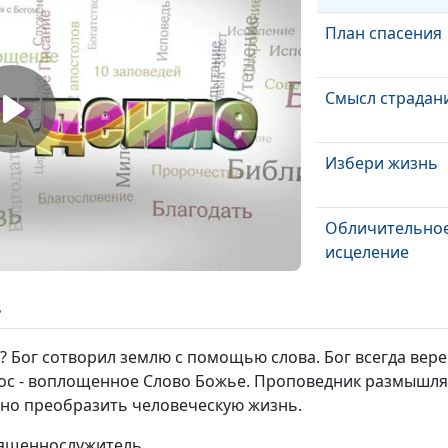
План спасения
Смысл страдан
Избери жизнь
Обличительно
исцеление
Покаяние,
ь
очищающее ду
? Бог сотворил землю с помощью слова. Бог всегда вере
Смысл человеч
стос - воплощенное Слово Божье. Проповедник размышля
страдания
жно преобразить человеческую жизнь.
Тайна
священнослужитель
непростительн