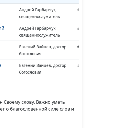
Андрей Гарбарчук,
#81
священнослужитель
ий
Андрей Гарбарчук,
#80
священнослужитель
Евгений Зайцев, доктор
#79
богословия
е
Евгений Зайцев, доктор
#78
богословия
Евгений Зайцев, доктор
#77
шу
богословия
н Своему слову. Важно уметь
еского
Евгений Зайцев, доктор
#76
ет о благословенной силе слов и
богословия
Евгений Зайцев, доктор
#75
ого
богословия