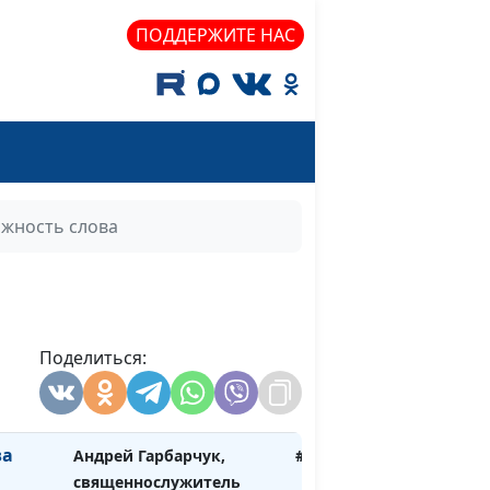
ятого
Аркадий Балкан,
#94
священнослужитель
ПОДДЕРЖИТЕ НАС
ель
Аркадий Балкан,
#93
священнослужитель
тво
Аркадий Балкан,
#92
священнослужитель
тебе,
Аркадий Балкан,
#91
жность слова
е
священнослужитель
орока
Аркадий Балкан,
#90
священнослужитель
Поделиться:
а
Аркадий Балкан,
#89
священнослужитель
ва
Андрей Гарбарчук,
#82
священнослужитель