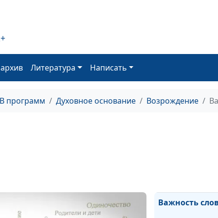
Вы примете Св
Духа
Иоанн Крестит
2+
Пост как средс
оархив
Литература
Написать
возрождения
Дух, который в 
ТВ программ
Духовное основание
Возрождение
Ва
да будет на мн
вдвойне
Поражение пр
Илии
Победа пророк
Илии
Важность сло