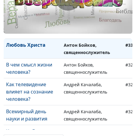
Как научиться
Антон Бойков,
#332
доверять Богу?
священнослужитель
Что значит
Антон Бойков,
#331
«избранный Богом»?
священнослужитель
Любовь Христа
Антон Бойков,
#330
священнослужитель
В чем смысл жизни
Антон Бойков,
#329
человека?
священнослужитель
Как телевидение
Андрей Качалаба,
#328
влияет на сознание
священнослужитель
человека?
Всемирный день
Андрей Качалаба,
#327
науки и развития
священнослужитель
Крещение Господне
Андрей Качалаба,
#326