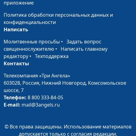
приложение
Как узнать волю
Павел Меженин,
#319
Политика обработки персональных данных и
Божию?
священнослужитель
конфиденциальности
Написать
Исцеление души и
Павел Меженин,
#318
тела
священнослужитель
Молитвенные просьбы
•
Задать вопрос
священнослужителю
•
Написать главному
Как помочь сиротам?
Павел Меженин,
#317
редактору
•
Техподдержка
священнослужитель
Контакты
Можно ли жить без
Павел Меженин,
#316
Телекомпания «Три Ангела»
греха?
священнослужитель
603028,
Россия, Нижний Новгород,
Комсомольское
шоссе, 7
Настоящее счастье
Павел Меженин,
#315
Телефон:
8 800 333-84-05
священнослужитель
E-mail:
mail@3angels.ru
Сад души - место
Андрей Довгель,
#314
встречи с Богом
священнослужитель
© Все права защищены. Использование материалов
Две молитвы в храме
Андрей Довгель,
#313
допускается только с согласия редакции.