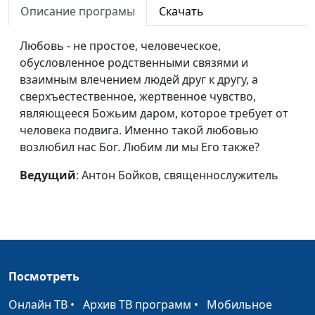
священнослужитель
Описание програмы
Скачать
Международный
Андрей Качалаба,
#325
Любовь - не простое, человеческое,
день студента
священнослужитель
обусловленное родственными связями и
взаимным влечением людей друг к другу, а
Новый год: как
Андрей Качалаба,
#324
сверхъестественное, жертвенное чувство,
встретить и
священнослужитель
являющееся Божьим даром, которое требует от
прожить?
человека подвига. Именно такой любовью
Когда родился
Андрей Качалаба,
#323
возлюбил нас Бог. Любим ли мы Его также?
Христос?
священнослужитель
Ведущий
: Антон Бойков, священнослужитель
Конституция с точки
Андрей Качалаба,
#322
зрения Бога и
священнослужитель
человека
Пасха Христова
Андрей Качалаба,
#321
священнослужитель
Посмотреть
Как Иисус исцеляет
Павел Меженин,
#320
Онлайн ТВ
•
Архив ТВ программ
•
Мобильное
людей?
священнослужитель