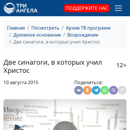
выбора в сложной
магистр богословия
ПОДДЕРЖИТЕ НАС
ситуации
О Божьих
Андрей Севрюков,
#128
Главная
Посмотреть
Архив ТВ программ
благословениях:
священнослужитель,
Духовное основание
Возрождение
изобилие и здоровье
магистр богословия
Две синагоги, в которых учил Христос
Наша перспектива -
Андрей Севрюков,
#127
Небесный Иерусалим
священнослужитель,
Две синагоги, в которых учил
12+
магистр богословия
Христос
Человек просит - Бог
Андрей Севрюков,
#126
10 августа 2015
Поделиться:
исцеляет
священнослужитель,
магистр богословия
От чего Иисус
Андрей Севрюков,
#125
счастлив?
священнослужитель,
магистр богословия
Как войти в Царство
Андрей Севрюков,
#124