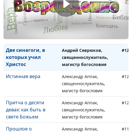
Небесное?
священнослужитель,
магистр богословия
Пример Христа: как
Андрей Севрюков,
#123
реагировать на
священнослужитель,
оскорбления?
магистр богословия
Две синагоги, в
Андрей Севрюков,
#122
которых учил
священнослужитель,
Христос
магистр богословия
Истинная вера
Александр Аппак,
#121
священнослужитель,
магистр богословия
Притча о десяти
Александр Аппак,
#120
девах: как быть в
священнослужитель,
свете Божьем
магистр богословия
Прошлое о
Александр Аппак,
#119