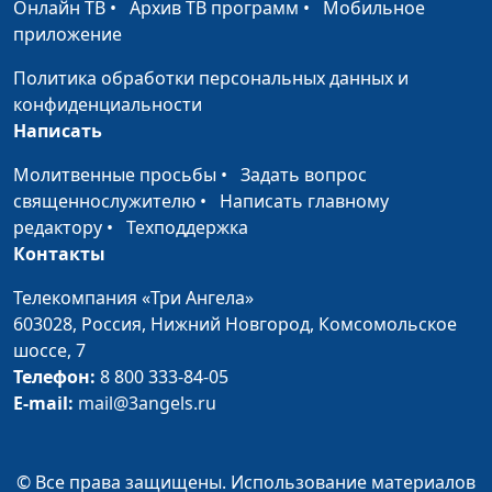
Онлайн ТВ
•
Архив ТВ программ
•
Мобильное
священнослужитель,
приложение
магистр богословия
Политика обработки персональных данных и
Познание воли
Александр Аппак,
#113
конфиденциальности
Божьей
священнослужитель,
Написать
магистр богословия
Молитвенные просьбы
•
Задать вопрос
Дарованные и
Александр Аппак,
#112
священнослужителю
•
Написать главному
неиспользованные
священнослужитель,
редактору
•
Техподдержка
возможности
магистр богословия
Контакты
Обретение мудрого
Александр Аппак,
#111
Телекомпания «Три Ангела»
сердца
священнослужитель,
603028,
Россия, Нижний Новгород,
Комсомольское
магистр богословия
шоссе, 7
Братолюбие
Телефон:
8 800 333-84-05
Александр Аппак,
#110
E-mail:
mail@3angels.ru
священнослужитель,
магистр богословия
Жена-помощник
Виталий Киссер,
#109
© Все права защищены. Использование материалов