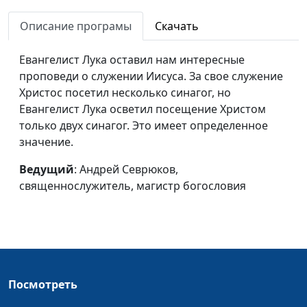
настоящем
священнослужитель,
Описание програмы
Скачать
магистр богословия
Быть записанным в
Александр Аппак,
#118
Евангелист Лука оставил нам интересные
книгу жизни
священнослужитель,
проповеди о служении Иисуса. За свое служение
магистр богословия
Христос посетил несколько синагог, но
Евангелист Лука осветил посещение Христом
Люди - Божьи дети
Александр Аппак,
#117
только двух синагог. Это имеет определенное
священнослужитель,
значение.
магистр богословия
Ведущий
: Андрей Севрюков,
Вечное Царство
Александр Аппак,
#116
священнослужитель, магистр богословия
священнослужитель,
магистр богословия
Спасение и единство
Александр Аппак,
#115
священнослужитель,
магистр богословия
Посмотреть
Сломанные крылья
Александр Аппак,
#114