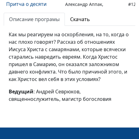
Притча о десяти
Александр Аппак,
#120
девах: как быть в
священнослужитель,
свете Божьем
Описание програмы
Скачать
магистр богословия
Прошлое о
Александр Аппак,
#119
Как мы реагируем на оскорбления, на то, когда о
настоящем
священнослужитель,
нас плохо говорят? Рассказ об отношениях
магистр богословия
Иисуса Христа с самарянами, которые всячески
старались навредить евреям. Когда Христос
Быть записанным в
Александр Аппак,
#118
пришел в Самарию, он оказался заложником
книгу жизни
священнослужитель,
давнего конфликта. Что было причиной этого, и
магистр богословия
как Христос вел себя в этих условиях?
Люди - Божьи дети
Александр Аппак,
#117
Ведущий
: Андрей Севрюков,
священнослужитель,
священнослужитель, магистр богословия
магистр богословия
Вечное Царство
Александр Аппак,
#116
священнослужитель,
магистр богословия