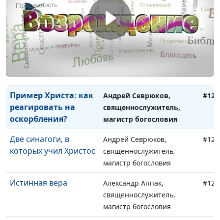
От чего Иисус
Андрей Севрюков,
#125
счастлив?
священнослужитель,
магистр богословия
Как войти в Царство
Андрей Севрюков,
#124
Небесное?
священнослужитель,
магистр богословия
Пример Христа: как
Андрей Севрюков,
#123
реагировать на
священнослужитель,
оскорбления?
магистр богословия
Две синагоги, в
Андрей Севрюков,
#122
которых учил Христос
священнослужитель,
магистр богословия
Истинная вера
Александр Аппак,
#121
священнослужитель,
магистр богословия