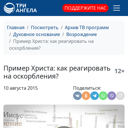
трудных
священнослужитель,
ПОДДЕРЖИТЕ НАС
обстоятельствах
магистр богословия
Между Богом и
Андрей Севрюков,
#129
Главная
Посмотреть
Архив ТВ программ
человеком: проблема
священнослужитель,
Духовное основание
Возрождение
выбора в сложной
магистр богословия
Пример Христа: как реагировать на
ситуации
оскорбления?
О Божьих
Андрей Севрюков,
#128
благословениях:
священнослужитель,
Пример Христа: как реагировать
12+
изобилие и здоровье
магистр богословия
на оскорбления?
Наша перспектива -
Андрей Севрюков,
#127
10 августа 2015
Поделиться:
Небесный Иерусалим
священнослужитель,
магистр богословия
Человек просит - Бог
Андрей Севрюков,
#126
исцеляет
священнослужитель,
магистр богословия