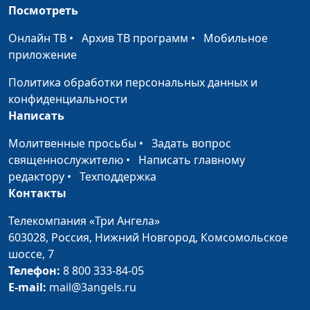
Спасение и единство
Александр Аппак,
#115
Посмотреть
священнослужитель,
Онлайн ТВ
•
Архив ТВ программ
•
Мобильное
магистр богословия
приложение
Сломанные крылья
Александр Аппак,
#114
Политика обработки персональных данных и
священнослужитель,
конфиденциальности
магистр богословия
Написать
Познание воли
Александр Аппак,
#113
Молитвенные просьбы
•
Задать вопрос
Божьей
священнослужитель,
священнослужителю
•
Написать главному
магистр богословия
редактору
•
Техподдержка
Дарованные и
Контакты
Александр Аппак,
#112
неиспользованные
священнослужитель,
Телекомпания «Три Ангела»
возможности
магистр богословия
603028,
Россия, Нижний Новгород,
Комсомольское
Обретение мудрого
шоссе, 7
Александр Аппак,
#111
сердца
Телефон:
8 800 333-84-05
священнослужитель,
E-mail:
mail@3angels.ru
магистр богословия