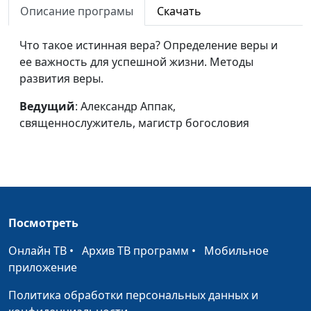
Описание програмы
Скачать
магистр богословия
Люди - Божьи дети
Александр Аппак,
#117
Что такое истинная вера? Определение веры и
священнослужитель,
ее важность для успешной жизни. Методы
магистр богословия
развития веры.
Вечное Царство
Александр Аппак,
#116
Ведущий
: Александр Аппак,
священнослужитель,
священнослужитель, магистр богословия
магистр богословия
Спасение и единство
Александр Аппак,
#115
священнослужитель,
магистр богословия
Посмотреть
Сломанные крылья
Александр Аппак,
#114
священнослужитель,
Онлайн ТВ
•
Архив ТВ программ
•
Мобильное
магистр богословия
приложение
Познание воли
Александр Аппак,
#113
Политика обработки персональных данных и
Божьей
священнослужитель,