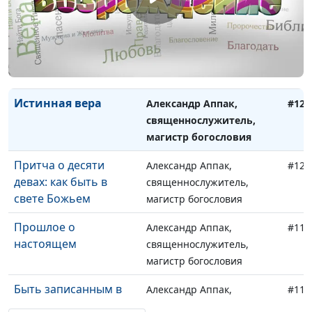
оскорбления?
магистр богословия
Две синагоги, в
Андрей Севрюков,
#122
которых учил Христос
священнослужитель,
магистр богословия
Истинная вера
Александр Аппак,
#121
священнослужитель,
магистр богословия
Притча о десяти
Александр Аппак,
#120
девах: как быть в
священнослужитель,
свете Божьем
магистр богословия
Прошлое о
Александр Аппак,
#119
настоящем
священнослужитель,
магистр богословия
Быть записанным в
Александр Аппак,
#118
книгу жизни
священнослужитель,