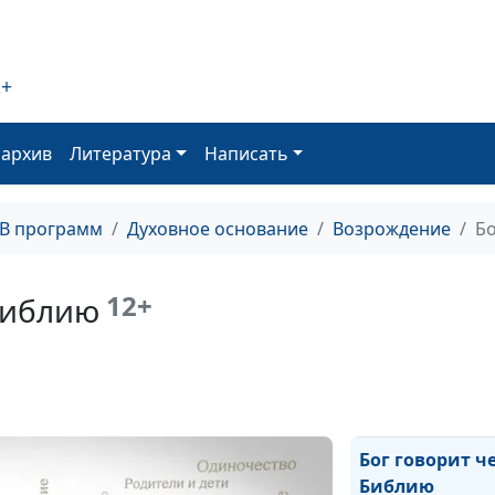
Бог говорит че
2+
пророков
оархив
Литература
Написать
Бог говорит че
знамения
ТВ программ
Духовное основание
Возрождение
Бо
Бог говорит че
обстоятельств
12+
Библию
Бог говорит че
окружающих
Бог говорит ч
Библию