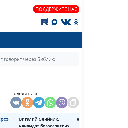
наук
ПОДДЕРЖИТЕ НАС
рез
Виталий Олийник,
#32
кандидат богословских
наук
рез
Виталий Олийник,
#31
кандидат богословских
наук
г говорит через Библию
рез
Виталий Олийник,
#30
а
кандидат богословских
наук
рез
Поделиться:
Виталий Олийник,
#29
кандидат богословских
наук
ерез
Виталий Олийник,
#28
кандидат богословских