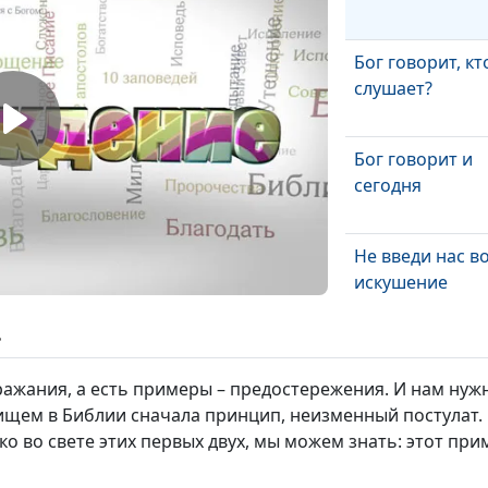
Бог говорит, кт
слушает?
Бог говорит и
сегодня
Не введи нас в
искушение
ь
И прости нам д
наши
ажания, а есть примеры – предостережения. И нам нуж
щем в Библии сначала принцип, неизменный постулат.
ко во свете этих первых двух, мы можем знать: этот пр
Хлеб наш насу