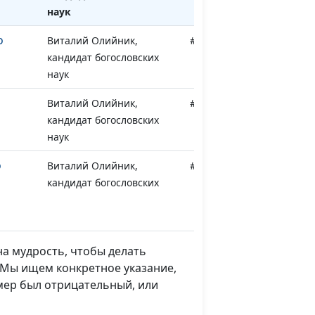
наук
о
Виталий Олийник,
#27
кандидат богословских
наук
Виталий Олийник,
#26
кандидат богословских
наук
о
Виталий Олийник,
#25
кандидат богословских
наук
олги
Виталий Олийник,
#24
кандидат богословских
на мудрость, чтобы делать
наук
 Мы ищем конкретное указание,
имер был отрицательный, или
щный
Виталий Олийник,
#23
кандидат богословских