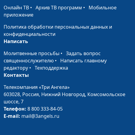
Онлайн ТВ
•
Архив ТВ программ
•
Мобильное
Любовь Христа
Антон Бойков,
#330
приложение
священнослужитель
Политика обработки персональных данных и
В чем смысл жизни
Антон Бойков,
#329
конфиденциальности
человека?
священнослужитель
Написать
Как телевидение
Андрей Качалаба,
#328
Молитвенные просьбы
•
Задать вопрос
влияет на сознание
священнослужитель
священнослужителю
•
Написать главному
человека?
редактору
•
Техподдержка
Контакты
Всемирный день
Андрей Качалаба,
#327
науки и развития
священнослужитель
Телекомпания «Три Ангела»
603028,
Россия, Нижний Новгород,
Комсомольское
Крещение Господне
Андрей Качалаба,
#326
шоссе, 7
священнослужитель
Телефон:
8 800 333-84-05
Международный
Андрей Качалаба,
#325
E-mail:
mail@3angels.ru
день студента
священнослужитель
Новый год: как