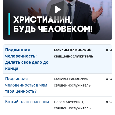
Христос – образец
Максим Каминский,
#348
человечности
священнослужитель
Подлинная
Максим Каминский,
#347
человечность:
священнослужитель
чувство долга и
ответственность
Подлинная
Максим Каминский,
#346
человечность:
священнослужитель
делать свое дело до
конца
Подлинная
Максим Каминский,
#345
человечность: в чем
священнослужитель
твоя ценность?
Божий план спасения
Павел Меженин,
#344
священнослужитель