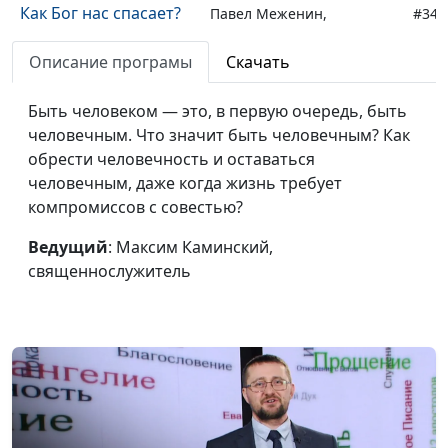
Как Бог нас спасает?
Павел Меженин,
#343
священнослужитель
Описание програмы
Скачать
Спасение
Павел Меженин,
#342
человечества: что
священнослужитель
Быть человеком — это, в первую очередь, быть
задумал Бог?
человечным. Что значит быть человечным? Как
обрести человечность и оставаться
Царство Небесное и
Михаил Варёнов,
#341
человечным, даже когда жизнь требует
Царство Земное
священнослужитель
компромиссов с совестью?
Небесное Царство -
Михаил Варёнов,
#340
Ведущий
: Максим Каминский,
ценность, дающая
священнослужитель
священнослужитель
радость
Дети христиан: как
Михаил Варёнов,
#339
найти Бога?
священнослужитель
Лучший способ
Михаил Варёнов,
#338
выразить
священнослужитель
благодарность