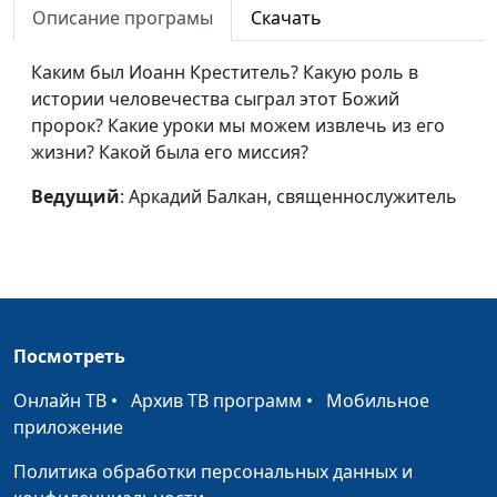
Илии
священнослужитель
Описание програмы
Скачать
Важность слова
Андрей Гарбарчук,
#82
Каким был Иоанн Креститель? Какую роль в
священнослужитель
истории человечества сыграл этот Божий
пророк? Какие уроки мы можем извлечь из его
План спасения
Андрей Гарбарчук,
#81
жизни? Какой была его миссия?
священнослужитель
Ведущий
: Аркадий Балкан, священнослужитель
Смысл страданий
Андрей Гарбарчук,
#80
священнослужитель
Избери жизнь
Евгений Зайцев, доктор
#79
богословия
Обличительное
Евгений Зайцев, доктор
#78
Посмотреть
исцеление
богословия
Онлайн ТВ
•
Архив ТВ программ
•
Мобильное
Покаяние,
Евгений Зайцев, доктор
#77
приложение
очищающее душу
богословия
Политика обработки персональных данных и
Смысл человеческого
Евгений Зайцев, доктор
#76