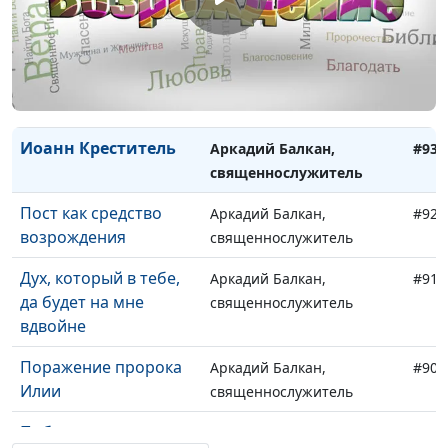
Пятидесятница
Аркадий Балкан,
#95
священнослужитель
Вы примете Святого
Аркадий Балкан,
#94
Духа
священнослужитель
Иоанн Креститель
Аркадий Балкан,
#93
священнослужитель
Пост как средство
Аркадий Балкан,
#92
возрождения
священнослужитель
Дух, который в тебе,
Аркадий Балкан,
#91
да будет на мне
священнослужитель
вдвойне
Поражение пророка
Аркадий Балкан,
#90
Илии
священнослужитель
Победа пророка
Аркадий Балкан,
#89