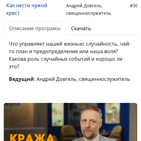
Как нести чужой
Андрей Довгель,
#368
крест
священнослужитель
Зачем менять жизнь
Андрей Довгель,
#367
Описание програмы
Скачать
верующему человеку
священнослужитель
Что управляет нашей жизнью: случайность, чей-
Христос —
Евгений Зайцев,
#366
то план и предопределение или наша воля?
Примиритель
священнослужитель,
Какова роль случайных событий и хорошо ли
доктор богословия
это?
Христос — путь,
Евгений Зайцев,
#365
Ведущий
: Андрей Довгель, священнослужитель
истина и жизнь
священнослужитель,
доктор богословия
Христос — Великий
Евгений Зайцев,
#364
Учитель
священнослужитель,
доктор богословия
Христос — Судья
Евгений Зайцев,
#363
священнослужитель,