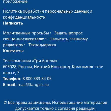
приложение
доктор богословия
Политика обработки персональных данных и
Христос — Творец
Евгений Зайцев,
#357
конфиденциальности
священнослужитель,
Написать
доктор богословия
Молитвенные просьбы
•
Задать вопрос
Христос — Истинный
Евгений Зайцев,
#356
священнослужителю
•
Написать главному
Человек
священнослужитель,
редактору
•
Техподдержка
доктор богословия
Контакты
Христос — Истинный
Евгений Зайцев,
#355
Телекомпания «Три Ангела»
Бог
священнослужитель,
603028,
Россия, Нижний Новгород,
Комсомольское
доктор богословия
шоссе, 7
Телефон:
8 800 333-84-05
Христианская
Максим Каминский,
#354
E-mail:
mail@3angels.ru
скромность: в чем ее
священнослужитель
преимущества?
Благотворительность
Максим Каминский,
#353
© Все права защищены. Использование материалов
Христа и Его
священнослужитель
допускается только с согласия редакции.