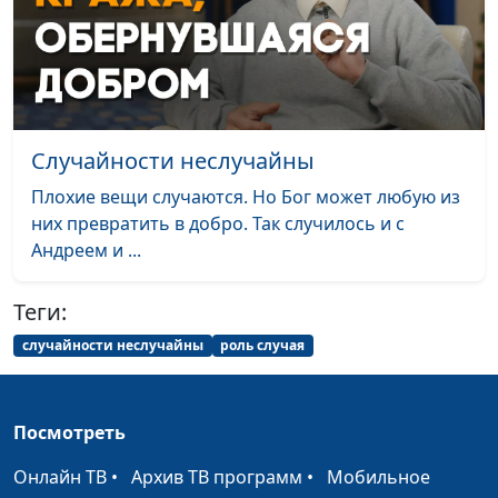
доктор богословия
Христос — Истинный
Евгений Зайцев,
#362
Первосвященник
священнослужитель,
доктор богословия
Случайности неслучайны
Христос —
Евгений Зайцев,
#361
Жизнедатель
священнослужитель,
Плохие вещи случаются. Но Бог может любую из
доктор богословия
них превратить в добро. Так случилось и с
Андреем и ...
Христос —
Евгений Зайцев,
#360
Искупитель
священнослужитель,
Теги:
доктор богословия
случайности неслучайны
роль случая
Христос — Агнец
Евгений Зайцев,
#359
Божий
священнослужитель,
доктор богословия
Посмотреть
Христос —
Евгений Зайцев,
#358
Онлайн ТВ
•
Архив ТВ программ
•
Мобильное
Законодатель
священнослужитель,