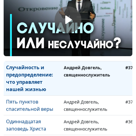
Ошибка Гедеона:
Андрей Довгель,
#373
почему хорошие
священнослужитель
люди выбирают
негодяев
Осия и Гомерь:
Андрей Довгель,
#372
предательство и
священнослужитель
прощение
Случайность и
Андрей Довгель,
#371
предопределение:
священнослужитель
что управляет
нашей жизнью
Пять пунктов
Андрей Довгель,
#370
спасительной веры
священнослужитель
Одиннадцатая
Андрей Довгель,
#369
заповедь Христа
священнослужитель