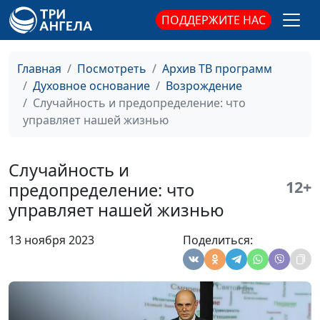
трагедии. Где же Бог?
священнослужитель
ПОДДЕРЖИТЕ НАС
Всё с умом: жизнь,
Павел Жуков,
#378
любовь, спасение
священнослужитель
Главная
Посмотреть
Архив ТВ программ
Самый сильный
Андрей Довгель,
#377
Духовное основание
Возрождение
воспитательный
священнослужитель
Случайность и предопределение: что
метод Бога
управляет нашей жизнью
Согбенная женщина
Андрей Довгель,
#376
и фарисеи
священнослужитель
Случайность и
12+
предопределение: что
Отверженные
Андрей Довгель,
#375
управляет нашей жизнью
людьми не
священнослужитель
отвергнуты Христом
13 ноября 2023
Поделиться:
Поклонение
Андрей Довгель,
#374
языческим богам
священнослужитель
сегодня. Как
уберечься?