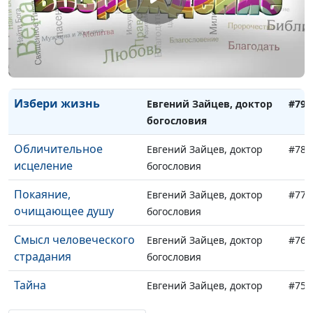
План спасения
Андрей Гарбарчук,
#81
священнослужитель
Смысл страданий
Андрей Гарбарчук,
#80
священнослужитель
Избери жизнь
Евгений Зайцев, доктор
#79
богословия
Обличительное
Евгений Зайцев, доктор
#78
исцеление
богословия
Покаяние,
Евгений Зайцев, доктор
#77
очищающее душу
богословия
Смысл человеческого
Евгений Зайцев, доктор
#76
страдания
богословия
Тайна
Евгений Зайцев, доктор
#75
непростительного
богословия