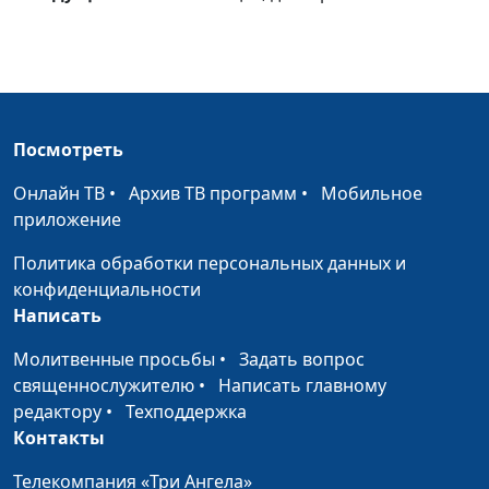
Дух Святой меняет
Владимир Котов,
#68
нас
священнослужитель
Получение Святого
Владимир Котов,
#67
Духа
священнослужитель
Посмотреть
Возрождение и
Владимир Котов,
#66
Святой Дух
священнослужитель
Онлайн ТВ
•
Архив ТВ программ
•
Мобильное
приложение
Формула успеха
Владимир Котов,
#65
священнослужитель
Политика обработки персональных данных и
конфиденциальности
Духовная зрелость
Владимир Котов,
#64
Написать
священнослужитель
Молитвенные просьбы
•
Задать вопрос
Важная
Владимир Котов,
#63
священнослужителю
•
Написать главному
составляющая жизни
священнослужитель
редактору
•
Техподдержка
Контакты
Переживания в
Владимир Котов,
#62
жизни человека
священнослужитель
Телекомпания «Три Ангела»