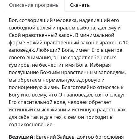
греха
Описание програмы
Скачать
Спасительный урок
Евгений Зайцев, доктор
#74
Бог, сотворивший человека, наделивший его
богословия
свободной волей и правом выбора, дал ему и
Свой нравственный закон. В минимальной
Я есмь путь, истина и
Евгений Зайцев, доктор
#73
форме Божий нравственный закон выражен в 10
жизнь
богословия
заповедях. Любящий Бога, имеет Его в центре
Христос помогает
Евгений Зайцев, доктор
#72
своего внимания, он не создает себе новых
победить страх
богословия
кумиров, не бесчестит имя Бога. Избирая
послушание Божьим нравственным заповедям,
Дух Святой и
Владимир Котов,
#71
мы обретаем нормальную, здоровую и
проповедь Евангелия
священнослужитель
полноценную жизнь. Благоговейно относясь к
Богу и ко всему, что Он заповедал, свято следуя
Подготовка к
Владимир Котов,
#70
Его спасительной воле, человек обретает
излитию Духа
священнослужитель
истинный смысл жизни и истинную радость как
Святого
для себя так и для тех, с кем он приходит в
Дух Святой в жизни
Владимир Котов,
#69
соприкосновение.
семьи
священнослужитель
Ведущий
: Евгений Зайцев, доктор богословия