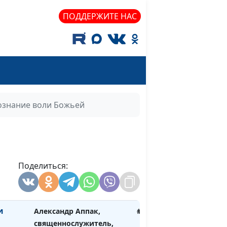
магистр богословия
ПОДДЕРЖИТЕ НАС
ети
Александр Аппак,
#117
священнослужитель,
магистр богословия
о
Александр Аппак,
#116
священнослужитель,
магистр богословия
ознание воли Божьей
нство
Александр Аппак,
#115
священнослужитель,
магистр богословия
ылья
Поделиться:
Александр Аппак,
#114
священнослужитель,
магистр богословия
и
Александр Аппак,
#113
священнослужитель,