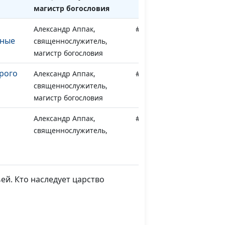
магистр богословия
Александр Аппак,
#112
нные
священнослужитель,
магистр богословия
рого
Александр Аппак,
#111
священнослужитель,
магистр богословия
Александр Аппак,
#110
священнослужитель,
магистр богословия
к
Виталий Киссер,
#109
священнослужитель
ей. Кто наследует царство
тчик
Виталий Киссер,
#108
священнослужитель