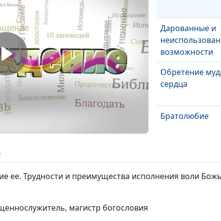
Дарованные и
неиспользова
возможности
Обретение муд
сердца
Братолюбие
ь
Жена-помощни
е ее. Трудности и преимущества исполнения воли Божь
Мужчина-добы
ященнослужитель, магистр богословия