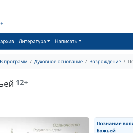
Люди - Божьи д
2+
оархив
Литература
Написать
Вечное Царств
ТВ программ
Духовное основание
Возрождение
П
Спасение и еди
12+
ьей
Сломанные кр
Познание вол
Божьей