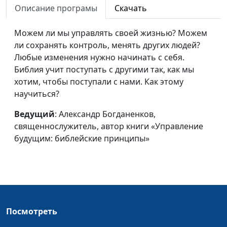
Описание програмы
Скачать
доктор практической
теологии
Можем ли мы управлять своей жизнью? Можем
День народного
ли сохранять контроль, менять других людей?
Андрей Качалаба,
#283
единства
Любые изменения нужно начинать с себя.
священнослужитель,
Библия учит поступать с другими так, как мы
доктор практической
хотим, чтобы поступали с нами. Как этому
теологии
научиться?
День труда – 1 мая
Андрей Качалаба,
#282
Ведущий
: Александр Богданенков,
священнослужитель,
священнослужитель, автор книги «Управление
доктор практической
будущим: библейские принципы»
теологии
День семьи
Андрей Качалаба,
#281
священнослужитель,
доктор практической
теологии
Посмотреть
День защиты детей
Андрей Качалаба,
#280