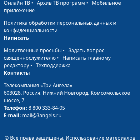
священнослужитель,
Онлайн ТВ
•
Архив ТВ программ
•
Мобильное
доктор практической
приложение
теологии
Политика обработки персональных данных и
День матери
Андрей Качалаба,
#279
конфиденциальности
священнослужитель,
Написать
доктор практической
Молитвенные просьбы
•
Задать вопрос
теологии
священнослужителю
•
Написать главному
День России
Андрей Качалаба,
#278
редактору
•
Техподдержка
священнослужитель,
Контакты
доктор практической
Телекомпания «Три Ангела»
теологии
603028,
Россия, Нижний Новгород,
Комсомольское
День Победы
Андрей Качалаба,
#277
шоссе, 7
священнослужитель,
Телефон:
8 800 333-84-05
доктор практической
E-mail:
mail@3angels.ru
теологии
День учителя
Андрей Качалаба,
#276
© Все права защищены. Использование материалов