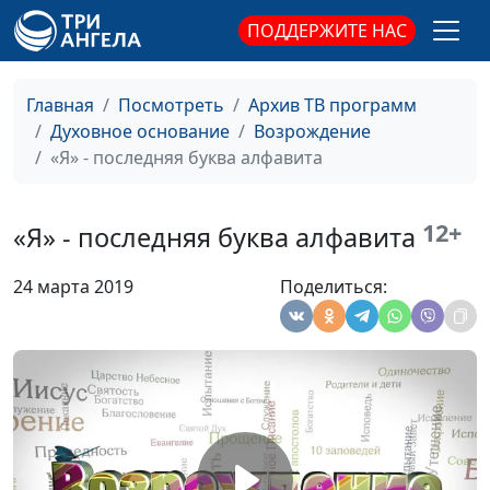
магистр богословия
ПОДДЕРЖИТЕ НАС
Главная заповедь
Александр Богданенков,
#290
библейской
священнослужитель,
кардиологии
Главная
Посмотреть
Архив ТВ программ
автор книги «Управление
Духовное основание
Возрождение
будущим: библейские
«Я» - последняя буква алфавита
принципы»
Цена и ценность
Александр Богданенков,
#289
ошибок
12+
священнослужитель,
«Я» - последняя буква алфавита
автор книги «Управление
будущим: библейские
24 марта 2019
Поделиться:
принципы»
Слово, пребывающее
Александр Богданенков,
#288
в сердце
священнослужитель,
автор книги «Управление
будущим: библейские
принципы»