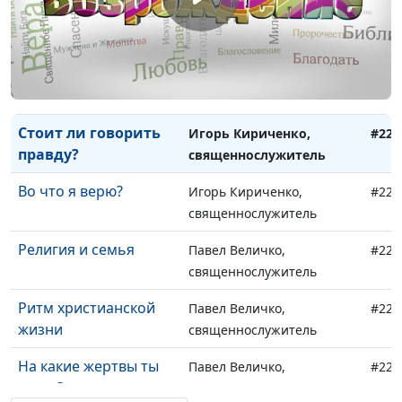
Вино: пить или не
Игорь Кириченко,
#229
пить?
священнослужитель
Трудолюбие
Игорь Кириченко,
#228
священнослужитель
Стоит ли говорить
Игорь Кириченко,
#227
правду?
священнослужитель
Во что я верю?
Игорь Кириченко,
#226
священнослужитель
Религия и семья
Павел Величко,
#225
священнослужитель
Ритм христианской
Павел Величко,
#224
жизни
священнослужитель
На какие жертвы ты
Павел Величко,
#223
готов?
священнослужитель