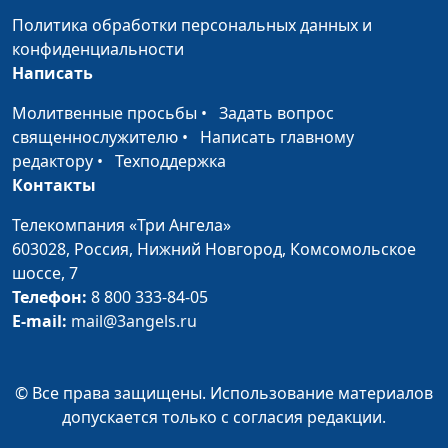
Политика обработки персональных данных и
Как не быть
Павел Величко,
#215
конфиденциальности
«потускневшим
священнослужитель
Написать
золотом» в духовной
жизни?
Молитвенные просьбы
•
Задать вопрос
священнослужителю
•
Написать главному
Как жить праведной
Павел Величко,
#214
редактору
•
Техподдержка
жизнью?
священнослужитель
Контакты
Божий свет в жизни
Павел Величко,
#213
Телекомпания «Три Ангела»
человека
священнослужитель
603028,
Россия, Нижний Новгород,
Комсомольское
шоссе, 7
Главное - мудрость
Николай Кунцевич,
#212
Телефон:
8 800 333-84-05
(вторая часть)
священнослужитель
E-mail:
mail@3angels.ru
Главное - мудрость
Николай Кунцевич,
#211
(первая часть)
священнослужитель
© Все права защищены. Использование материалов
Духовное
Николай Кунцевич,
#210
допускается только с согласия редакции.
младенчество
священнослужитель