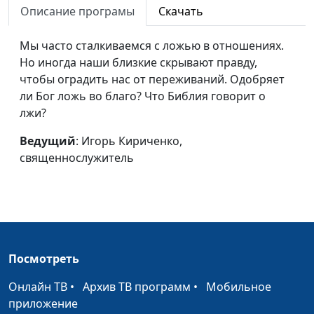
Описание програмы
Скачать
Пробуждение
Павел Величко,
#222
начинается с меня
священнослужитель
Мы часто сталкиваемся с ложью в отношениях.
Но иногда наши близкие скрывают правду,
Удали из среды своей
Павел Величко,
#221
чтобы оградить нас от переживаний. Одобряет
грех
священнослужитель
ли Бог ложь во благо? Что Библия говорит о
Что мешает человеку
Павел Величко,
#220
лжи?
найти Бога?
священнослужитель
Ведущий
: Игорь Кириченко,
Обещание, данное
Павел Величко,
#219
священнослужитель
Богу
священнослужитель
Не тесно ли Христу в
Павел Величко,
#218
вашем сердце?
священнослужитель
Праздник избавления
Павел Величко,
#217
Посмотреть
на горе Господней
священнослужитель
Онлайн ТВ
•
Архив ТВ программ
•
Мобильное
Сложный характер
Павел Величко,
#216
приложение
священнослужитель