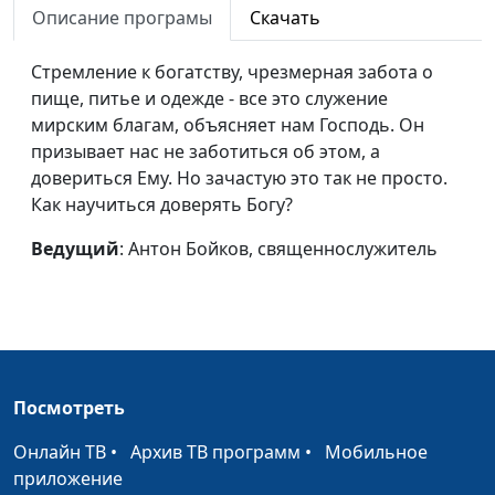
человека?
Описание програмы
Скачать
Всемирный день
Андрей Качалаба,
#327
Стремление к богатству, чрезмерная забота о
науки и развития
священнослужитель
пище, питье и одежде - все это служение
мирским благам, объясняет нам Господь. Он
Крещение Господне
Андрей Качалаба,
#326
призывает нас не заботиться об этом, а
священнослужитель
довериться Ему. Но зачастую это так не просто.
Международный
Андрей Качалаба,
#325
Как научиться доверять Богу?
день студента
священнослужитель
Ведущий
: Антон Бойков, священнослужитель
Новый год: как
Андрей Качалаба,
#324
встретить и
священнослужитель
прожить?
Когда родился
Андрей Качалаба,
#323
Христос?
священнослужитель
Посмотреть
Конституция с точки
Андрей Качалаба,
#322
Онлайн ТВ
•
Архив ТВ программ
•
Мобильное
зрения Бога и
священнослужитель
приложение
человека