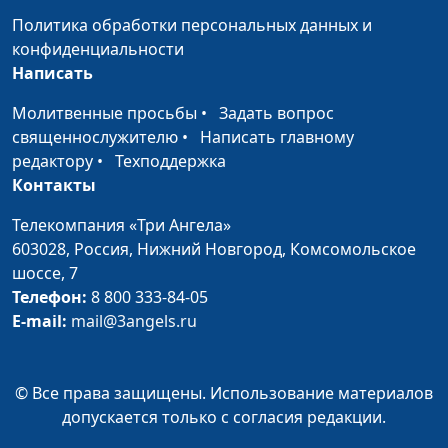
Политика обработки персональных данных и
Пасха Христова
Андрей Качалаба,
#321
конфиденциальности
священнослужитель
Написать
Как Иисус исцеляет
Павел Меженин,
#320
Молитвенные просьбы
•
Задать вопрос
людей?
священнослужитель
священнослужителю
•
Написать главному
редактору
•
Техподдержка
Как узнать волю
Павел Меженин,
#319
Контакты
Божию?
священнослужитель
Телекомпания «Три Ангела»
Исцеление души и
Павел Меженин,
#318
603028,
Россия, Нижний Новгород,
Комсомольское
тела
священнослужитель
шоссе, 7
Телефон:
8 800 333-84-05
Как помочь сиротам?
Павел Меженин,
#317
E-mail:
mail@3angels.ru
священнослужитель
Можно ли жить без
Павел Меженин,
#316
греха?
священнослужитель
© Все права защищены. Использование материалов
допускается только с согласия редакции.
Настоящее счастье
Павел Меженин,
#315