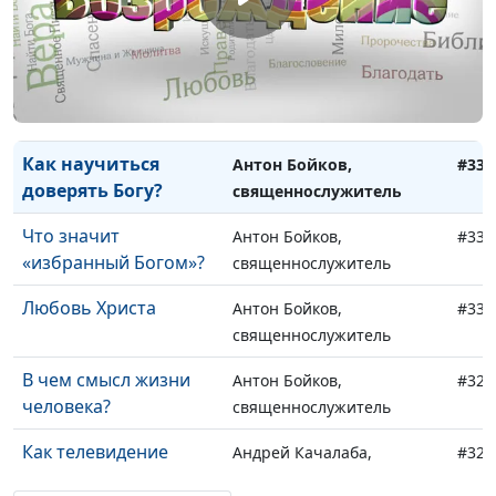
Поиск Иисуса Христа
Антон Бойков,
#334
священнослужитель
Евангелие от Иуды
Антон Бойков,
#333
священнослужитель
Как научиться
Антон Бойков,
#332
доверять Богу?
священнослужитель
Что значит
Антон Бойков,
#331
«избранный Богом»?
священнослужитель
Любовь Христа
Антон Бойков,
#330
священнослужитель
В чем смысл жизни
Антон Бойков,
#329
человека?
священнослужитель
Как телевидение
Андрей Качалаба,
#328
влияет на сознание
священнослужитель