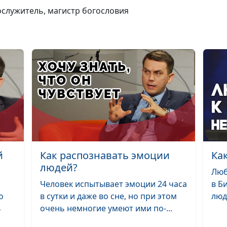
потерять себя 
ослужитель, магистр богословия
современном 
К спасению и 
призывает Бог
Как сохранить 
современном 
й
Как распознавать эмоции
Ка
людей?
Библейские пр
Люб
последнем вре
Человек испытывает эмоции 24 часа
в Б
о
в сутки и даже во сне, но при этом
люд
ь
очень немногие умеют ими по-...