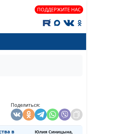
твы
Вениамин Дашкевич,
ПОДДЕРЖИТЕ НАС
священнослужитель
ыгнал из
Юлия Синицына,
#1573
ев?
Вениамин Дашкевич,
священнослужитель
ват Иисус
Юлия Синицына,
#1572
Вениамин Дашкевич,
священнослужитель
люди от
Юлия Синицына,
#1571
Вениамин Дашкевич,
священнослужитель
сус на
Поделиться:
Юлия Синицына,
#1570
сы?
Вениамин Дашкевич,
священнослужитель
ства в
Юлия Синицына,
#1569