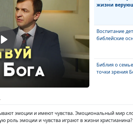
жизни верую
Воспитание дет
библейские ос
Библия о семье
точки зрения Б
Пожертвования
ь
в жизни христ
ывают эмоции и имеют чувства. Эмоциональный мир сло
ую роль эмоции и чувства играют в жизни христианина?
Как христианин