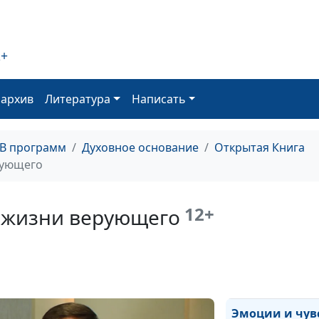
помощью моли
2+
Почему Иисус в
храма торговц
оархив
Литература
Написать
В чём был вино
Христос
ТВ программ
Духовное основание
Открытая Книга
рующего
Чего ожидали 
Христа?
12+
в жизни верующего
Что отвечал Ии
сложные вопро
Эмоции и чув