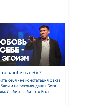
в
Михаил Лазарь,
мире
священнослужитель,
магистр богословия
служению
Юлия Синицына,
#1564
Михаил Лазарь,
священнослужитель,
магистр богословия
духовность в
Юлия Синицына,
#1563
мире
Михаил Лазарь,
священнослужитель,
магистр богословия
к возлюбить себя?
орочества о
Юлия Синицына,
#1562
ить себя - не констатация факта
мени
Михаил Лазарь,
иблии и не рекомендация Бога
священнослужитель,
ям. Любить себя - это Его п...
магистр богословия