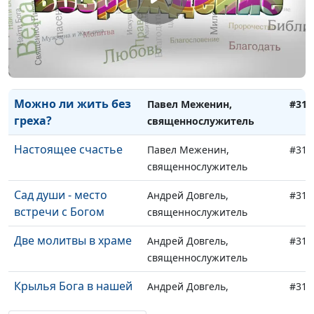
Исцеление души и
Павел Меженин,
#318
тела
священнослужитель
Как помочь сиротам?
Павел Меженин,
#317
священнослужитель
Можно ли жить без
Павел Меженин,
#316
греха?
священнослужитель
Настоящее счастье
Павел Меженин,
#315
священнослужитель
Сад души - место
Андрей Довгель,
#314
встречи с Богом
священнослужитель
Две молитвы в храме
Андрей Довгель,
#313
священнослужитель
Крылья Бога в нашей
Андрей Довгель,
#312
жизни
священнослужитель