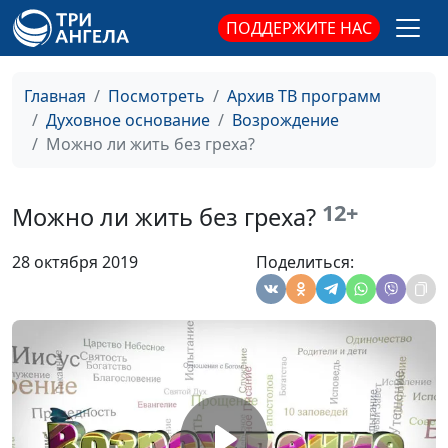
Новый год: как
ПОДДЕРЖИТЕ НАС
Андрей Качалаба,
#324
встретить и
священнослужитель
прожить?
Главная
Посмотреть
Архив ТВ программ
Когда родился
Андрей Качалаба,
#323
Духовное основание
Возрождение
Христос?
священнослужитель
Можно ли жить без греха?
Конституция с точки
Андрей Качалаба,
#322
зрения Бога и
священнослужитель
12+
Можно ли жить без греха?
человека
28 октября 2019
Поделиться:
Пасха Христова
Андрей Качалаба,
#321
священнослужитель
Как Иисус исцеляет
Павел Меженин,
#320
людей?
священнослужитель
Как узнать волю
Павел Меженин,
#319
Божию?
священнослужитель