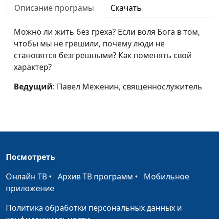
Описание програмы
Скачать
Под влиянием Духа
Андрей Довгель,
#311
Божьего
священнослужитель
Можно ли жить без греха? Если воля Бога в том,
чтобы мы не грешили, почему люди не
Маленькие шаги к
Андрей Довгель,
#310
становятся безгрешными? Как поменять свой
большим
священнослужитель
характер?
изменениям
Ведущий
: Павел Меженин, священнослужитель
Эпоха нелюбви
Андрей Довгель,
#309
священнослужитель
Божья
Андрей Довгель,
#308
справедливость
священнослужитель
К чему приводит
Андрей Довгель,
#307
Посмотреть
тщеславие
священнослужитель
Онлайн ТВ
•
Архив ТВ программ
•
Мобильное
Свобода и смирение
Андрей Довгель,
#306
приложение
священнослужитель
Политика обработки персональных данных и
Уроки Вартимея:
Андрей Довгель,
#305