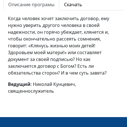
Описание програмы
Скачать
Как возник праздник
Максим Каминский,
#196
Пасхи
священнослужитель
Когда человек хочет заключить договор, ему
нужно уверить другого человека в своей
Спаситель мира,
Максим Каминский,
#195
надежности, он горячо убеждает, клянется и,
Которого не узнали
священнослужитель
чтобы окончательно рассеять сомнения,
Почему Бог услышал
Максим Каминский,
#194
говорит: «Клянусь жизнью моих детей!
царя Езекию?
священнослужитель
Здоровьем моей матери!» или составляет
документ за своей подписью? Но как
Вечная жизнь в
Максим Каминский,
#193
заключается договор с Богом? Есть ли
Царстве Божьем
священнослужитель
обязательства сторон? И в чем суть завета?
Благословения
Максим Каминский,
#192
Ведущий
: Николай Кунцевич,
терпения
священнослужитель
священнослужитель
Где находится
Максим Каминский,
#191
Царство Божье?
священнослужитель
Истинная свобода
Максим Каминский,
#190
священнослужитель