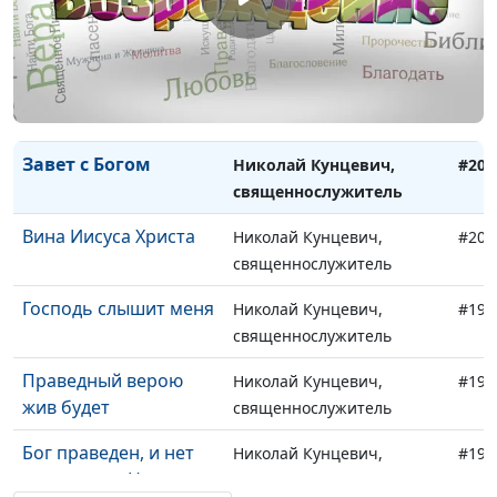
Три смерти
Николай Кунцевич,
#203
священнослужитель
Притча о Завете
Николай Кунцевич,
#202
священнослужитель
Завет с Богом
Николай Кунцевич,
#201
священнослужитель
Вина Иисуса Христа
Николай Кунцевич,
#200
священнослужитель
Господь слышит меня
Николай Кунцевич,
#199
священнослужитель
Праведный верою
Николай Кунцевич,
#198
жив будет
священнослужитель
Бог праведен, и нет
Николай Кунцевич,
#197
неправды в Нем
священнослужитель