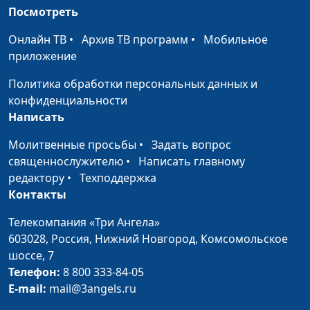
Посмотреть
Разочарование - шаг
Максим Каминский,
#189
к духовному росту
Онлайн ТВ
•
Архив ТВ программ
•
Мобильное
священнослужитель
приложение
Кризис - время суда
Максим Каминский,
#188
Политика обработки персональных данных и
Божьего
священнослужитель
конфиденциальности
Если Бог богат,
Максим Каминский,
#187
Написать
почему Он с нами не
священнослужитель
Молитвенные просьбы
•
Задать вопрос
делится?
священнослужителю
•
Написать главному
Как попасть в
Максим Каминский,
#186
редактору
•
Техподдержка
Царство Небесное?
священнослужитель
Контакты
Что сильнее - добро
Максим Каминский,
#185
Телекомпания «Три Ангела»
или зло?
священнослужитель
603028,
Россия, Нижний Новгород,
Комсомольское
шоссе, 7
Облик Христа: что в
Максим Каминский,
#184
Телефон:
8 800 333-84-05
нем важно?
священнослужитель
E-mail:
mail@3angels.ru
Христос и Закон
Максим Каминский,
#183