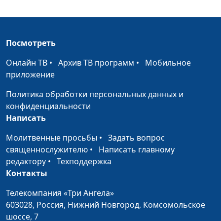
священнослужитель
Обида
Виталий Олийник,
#38
Посмотреть
кандидат богословских
наук
Онлайн ТВ
•
Архив ТВ программ
•
Мобильное
Тревога
приложение
Виталий Олийник,
#37
кандидат богословских
Политика обработки персональных данных и
наук
конфиденциальности
Написать
Паранойя
Виталий Олийник,
#36
кандидат богословских
Молитвенные просьбы
•
Задать вопрос
наук
священнослужителю
•
Написать главному
редактору
•
Техподдержка
Прошлое глазами
Виталий Олийник,
#35
Контакты
настоящего
кандидат богословских
наук
Телекомпания «Три Ангела»
603028,
Россия, Нижний Новгород,
Комсомольское
Бог говорит голосом
Виталий Олийник,
#34
шоссе, 7
кандидат богословских