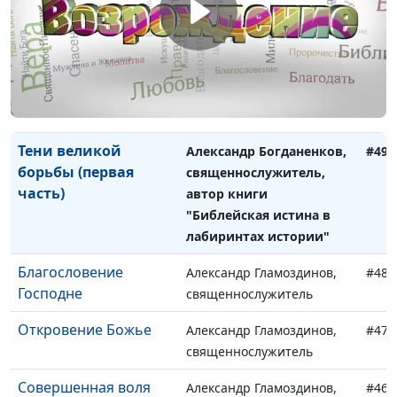
Тени великой борьбы
Александр Богданенков,
#50
(вторая часть)
священнослужитель,
автор книги "Библейская
истина в лабиринтах
истории"
Тени великой
Александр Богданенков,
#49
борьбы (первая
священнослужитель,
часть)
автор книги
"Библейская истина в
лабиринтах истории"
Благословение
Александр Гламоздинов,
#48
Господне
священнослужитель
Откровение Божье
Александр Гламоздинов,
#47
священнослужитель
Совершенная воля
Александр Гламоздинов,
#46