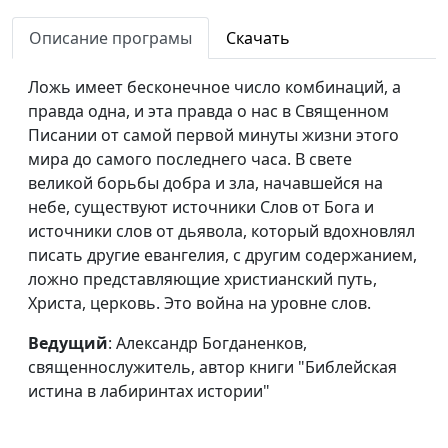
Божья
священнослужитель
Описание програмы
Скачать
Противление воле
Александр Гламоздинов,
#45
Божьей
священнослужитель
Ложь имеет бесконечное число комбинаций, а
правда одна, и эта правда о нас в Священном
Рождение от воды
Александр Гламоздинов,
#44
Писании от самой первой минуты жизни этого
священнослужитель
мира до самого последнего часа. В свете
великой борьбы добра и зла, начавшейся на
Исполнение воли
Александр Гламоздинов,
#43
небе, существуют источники Слов от Бога и
Божьей Иисусом
священнослужитель
источники слов от дьявола, который вдохновлял
Вступая в наследство
Александр Гламоздинов,
#42
писать другие евангелия, с другим содержанием,
священнослужитель
ложно представляющие христианский путь,
Христа, церковь. Это война на уровне слов.
Оправдание перед
Александр Гламоздинов,
#41
Богом
священнослужитель
Ведущий
: Александр Богданенков,
священнослужитель, автор книги "Библейская
Воля Божья для
Александр Гламоздинов,
#40
истина в лабиринтах истории"
человека
священнослужитель
Слепой гонщик
Александр Гламоздинов,
#39