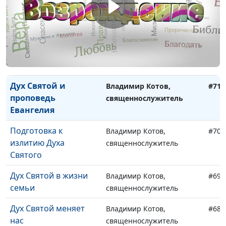
Я есмь путь, истина и
Евгений Зайцев, доктор
#73
жизнь
богословия
Христос помогает
Евгений Зайцев, доктор
#72
победить страх
богословия
Дух Святой и
Владимир Котов,
#71
проповедь
священнослужитель
Евангелия
Подготовка к
Владимир Котов,
#70
излитию Духа
священнослужитель
Святого
Дух Святой в жизни
Владимир Котов,
#69
семьи
священнослужитель
Дух Святой меняет
Владимир Котов,
#68
нас
священнослужитель