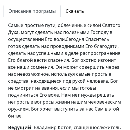
Получение Святого
Владимир Котов,
#67
Описание програмы
Скачать
Духа
священнослужитель
Самые простые пути, облеченные силой Святого
Возрождение и
Владимир Котов,
#66
Духа, могут сделать нас полезными Господу в
Святой Дух
священнослужитель
осуществлении Его воли.Сегодня Спаситель
готов сделать нас проводниками Его благодати,
Формула успеха
Владимир Котов,
#65
сделать нас успешными в деле распространения
священнослужитель
Его благой вести спасения. Бог охотно изгонит
Духовная зрелость
Владимир Котов,
#64
все наши сомнения. Он может совершить через
священнослужитель
нас невозможное, используя самые простые
средства, находящиеся под рукой человека. Бог
Важная
Владимир Котов,
#63
не смотрит на звания, если мы готовы
составляющая жизни
священнослужитель
подчиниться Его воле. Нам нет нужды решать
непростые вопросы жизни нашим человеческим
Переживания в
Владимир Котов,
#62
оружием. Бог хочет выступить за нас Сам в этой
жизни человека
священнослужитель
битве.
Твое предназначение
Владимир Котов,
#61
Ведущий
: Владимир Котов, священнослужитель
священнослужитель