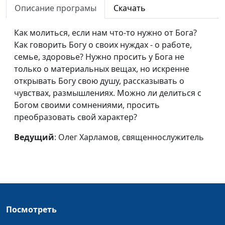
Описание програмы
Скачать
Молитва за Содом и
Михаил Волков,
#247
спасение Лота
священнослужитель
Как молиться, если нам что-то нужно от Бога?
Как говорить Богу о своих нуждах - о работе,
Гостеприимство
Михаил Волков,
#246
семье, здоровье? Нужно просить у Бога не
Авраама
священнослужитель
только о материальных вещах, но искренне
вознаграждается
открывать Богу свою душу, рассказывать о
Договор с Богом:
Михаил Волков,
#245
чувствах, размышлениях. Можно ли делиться с
одного раза
священнослужитель
Богом своими сомнениями, просить
недостаточно?
преобразовать свой характер?
От веры до неверия -
Михаил Волков,
#244
Ведущий
: Олег Харламов, священнослужитель
один шаг
священнослужитель
Договор Авраама с
Михаил Волков,
#243
Богом
священнослужитель
Вера Авраама
Михаил Волков,
#242
Посмотреть
священнослужитель