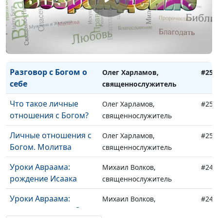
Что мешает нам
Олег Харламов,
#254
молиться постоянно?
священнослужитель
Постоянство в
Олег Харламов,
#253
молитве
священнослужитель
Разговор с Богом о
Олег Харламов,
#252
себе
священнослужитель
Что такое личные
Олег Харламов,
#251
отношения с Богом?
священнослужитель
Личные отношения с
Олег Харламов,
#250
Богом. Молитва
священнослужитель
Уроки Авраама:
Михаил Волков,
#249
рождение Исаака
священнослужитель
Уроки Авраама:
Михаил Волков,
#248
повторение ошибки
священнослужитель