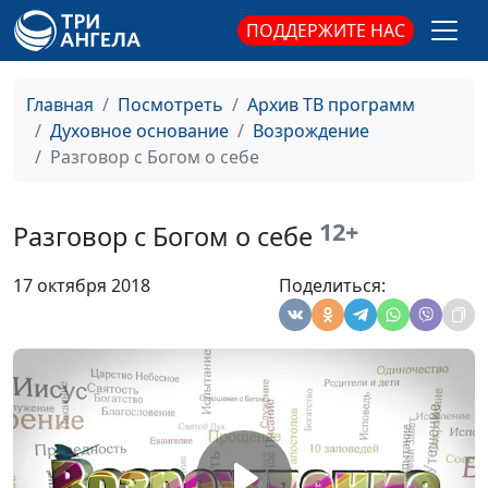
марта
доктор практической
ПОДДЕРЖИТЕ НАС
теологии
Верность Богу -
Олег Харламов,
#260
Главная
Посмотреть
Архив ТВ программ
мелочь ли это?
священнослужитель
Духовное основание
Возрождение
Долг верующего
Олег Харламов,
#259
Разговор с Богом о себе
человека
священнослужитель
Богатство лишения
Олег Харламов,
#258
12+
Разговор с Богом о себе
священнослужитель
17 октября 2018
Поделиться:
Какие благословения
Олег Харламов,
#257
нам нужны?
священнослужитель
Христовы заповеди
Олег Харламов,
#256
блаженства
священнослужитель
Жизнь вечная
Олег Харламов,
#255
священнослужитель