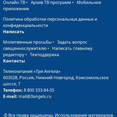
Онлайн ТВ
•
Архив ТВ программ
•
Мобильное
Легко ли быть
Михаил Волков,
#241
приложение
богатым?
священнослужитель
Политика обработки персональных данных и
Путешествие
Михаил Волков,
#240
конфиденциальности
Авраама
священнослужитель
Написать
Избрание Авраама
Михаил Волков,
#239
Молитвенные просьбы
•
Задать вопрос
священнослужитель
священнослужителю
•
Написать главному
редактору
•
Техподдержка
Уроки Ноя: не
Михаил Волков,
#238
Контакты
спешите заводить
священнослужитель
детей
Телекомпания «Три Ангела»
603028,
Россия, Нижний Новгород,
Комсомольское
Зачем
Игорь Кириченко,
#237
шоссе, 7
контролировать
священнослужитель
Телефон:
8 800 333-84-05
свою речь?
E-mail:
mail@3angels.ru
Надеющийся на
Игорь Кириченко,
#236
Господа
священнослужитель
© Все права защищены. Использование материалов