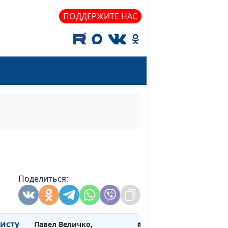
священнослужитель
ПОДДЕРЖИТЕ НАС
ской
Павел Величко,
#224
священнослужитель
ы ты
Павел Величко,
#223
священнослужитель
Павел Величко,
#222
еня
священнослужитель
 своей
Павел Величко,
#221
священнослужитель
ловеку
Павел Величко,
#220
священнослужитель
Поделиться:
ное
Павел Величко,
#219
священнослужитель
ристу
Павел Величко,
#218