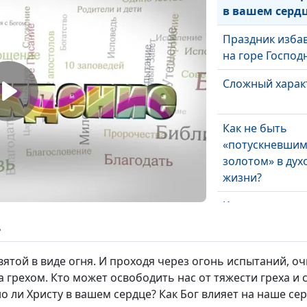
в вашем серд
Праздник изба
на горе Господ
Сложный харак
Как не быть
«потускневши
золотом» в дух
жизни?
Как жить прав
жизнью?
ь
Божий свет в ж
вятой в виде огня. И проходя через огонь испытаний, о
человека
 грехом. Кто может освободить нас от тяжести греха и 
но ли Христу в вашем сердце? Как Бог влияет на наше се
Главное - мудр