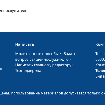
(вторая часть)
щеннослужитель
Главное - мудр
(первая часть)
Духовное
младенчество
Мудрость, схо
Написать
Кон
свыше
•
Молитвенные просьбы
•
Задать
Теле
Сила Божьего
вопрос священнослужителю
•
6030
Царства
Написать главному редактору
•
Комс
х
Техподдержка
Теле
Царство Божие
E-ma
силою берется
Поклонение и
идолопоклонст
ены. Использование материалов допускается только с 
Помазание во 