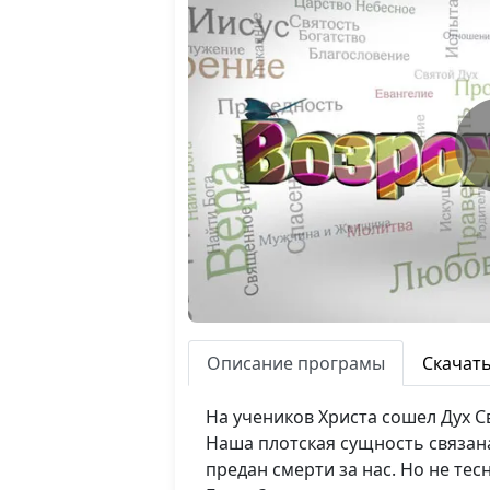
Описание програмы
Скачат
На учеников Христа сошел Дух С
Наша плотская сущность связана
предан смерти за нас. Но не тес