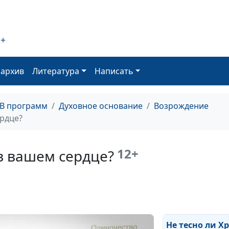
Ритм христиан
жизни
2+
На какие жертв
оархив
Литература
Написать
готов?
Пробуждение
начинается с м
ТВ программ
Духовное основание
Возрождение
ердце?
Удали из среды
грех
12+
 в вашем сердце?
Что мешает че
найти Бога?
Обещание, дан
Богу
Не тесно ли Х