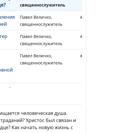
це?
священнослужитель
вления
Павел Величко,
#217
ней
священнослужитель
тер
Павел Величко,
#216
священнослужитель
Павел Величко,
#215
м
священнослужитель
овной
едной
Павел Величко,
#214
священнослужитель
изни
Павел Величко,
#213
чищается человеческая душа.
священнослужитель
страданий? Христос был связан и
рдце? Как начать новую жизнь с
ость
Николай Кунцевич,
#212