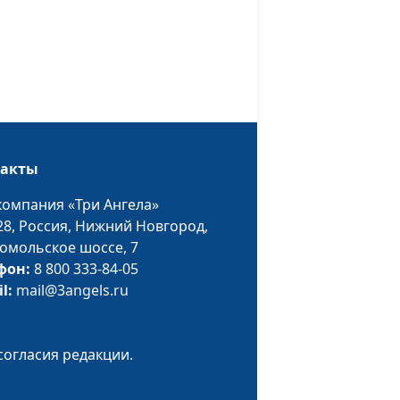
священнослужитель
ость
Николай Кунцевич,
#211
священнослужитель
Николай Кунцевич,
#210
священнослужитель
дящая
Николай Кунцевич,
#209
такты
священнослужитель
компания «Три Ангела»
Николай Кунцевич,
#208
28,
Россия, Нижний Новгород,
священнослужитель
омольское шоссе, 7
фон:
8 800 333-84-05
Николай Кунцевич,
#207
il:
mail@3angels.ru
священнослужитель
Николай Кунцевич,
#206
во
согласия редакции.
священнослужитель
имя
Николай Кунцевич,
#205