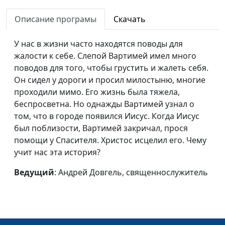
Место обитания Бога
Евгений Раннев,
#301
Описание програмы
Скачать
священнослужитель,
магистр богословия
У нас в жизни часто находятся поводы для
жалости к себе. Слепой Вартимей имел много
Сердце, отданное
Евгений Раннев,
#300
поводов для того, чтобы грустить и жалеть себя.
Богу
священнослужитель,
Он сидел у дороги и просил милостыню, многие
магистр богословия
проходили мимо. Его жизнь была тяжела,
беспросветна. Но однажды Вартимей узнал о
Можешь меня
Евгений Раннев,
#299
том, что в городе появился Иисус. Когда Иисус
очистить
священнослужитель,
был поблизости, Вартимей закричал, прося
магистр богословия
помощи у Спасителя. Христос исцелил его. Чему
Иисус и слепой
Евгений Раннев,
#298
учит нас эта история?
священнослужитель,
Ведущий
: Андрей Довгель, священнослужитель
магистр богословия
Уверенность в
Евгений Раннев,
#297
Божьей любви
священнослужитель,
магистр богословия