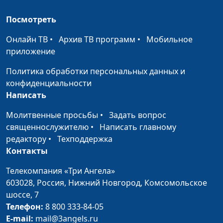
Предваряющая
Евгений Раннев,
#296
Посмотреть
любовь Божия
священнослужитель,
магистр богословия
Онлайн ТВ
•
Архив ТВ программ
•
Мобильное
приложение
Покаяние и его
Евгений Раннев,
#295
благотворные
священнослужитель,
Политика обработки персональных данных и
результаты
магистр богословия
конфиденциальности
Написать
Что есть истина?
Евгений Раннев,
#294
Молитвенные просьбы
•
священнослужитель,
Задать вопрос
священнослужителю
•
Написать главному
магистр богословия
редактору
•
Техподдержка
Иисус и грешница
Евгений Раннев,
#293
Контакты
священнослужитель,
Телекомпания «Три Ангела»
магистр богословия
603028,
Россия, Нижний Новгород,
Комсомольское
Притчи о потерянных
Евгений Раннев,
#292
шоссе, 7
священнослужитель,
Телефон:
8 800 333-84-05
магистр богословия
E-mail:
mail@3angels.ru