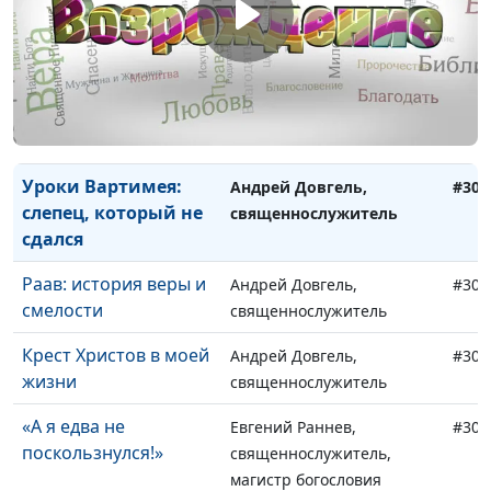
К чему приводит
Андрей Довгель,
#307
тщеславие
священнослужитель
Свобода и смирение
Андрей Довгель,
#306
священнослужитель
Уроки Вартимея:
Андрей Довгель,
#305
слепец, который не
священнослужитель
сдался
Раав: история веры и
Андрей Довгель,
#304
смелости
священнослужитель
Крест Христов в моей
Андрей Довгель,
#303
жизни
священнослужитель
«А я едва не
Евгений Раннев,
#302
поскользнулся!»
священнослужитель,
магистр богословия