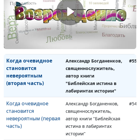
истории"
По праву памяти
Александр Богданенков,
#56
(первая часть)
священнослужитель,
автор книги "Библейская
истина в лабиринтах
истории"
Когда очевидное
Александр Богданенков,
#55
становится
священнослужитель,
невероятным
автор книги
(вторая часть)
"Библейская истина в
лабиринтах истории"
Когда очевидное
Александр Богданенков,
#54
становится
священнослужитель,
невероятным (первая
автор книги "Библейская
часть)
истина в лабиринтах
истории"