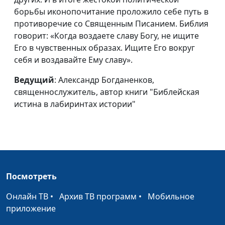
истории"
борьбы иконопочитание проложило себе путь в
противоречие со Священным Писанием. Библия
Тени великой борьбы
Александр Богданенков,
#49
говорит: «Когда воздаете славу Богу, не ищите
(первая часть)
священнослужитель,
Его в чувственных образах. Ищите Его вокруг
автор книги "Библейская
себя и воздавайте Ему славу».
истина в лабиринтах
истории"
Ведущий
: Александр Богданенков,
священнослужитель, автор книги "Библейская
Благословение
Александр Гламоздинов,
#48
истина в лабиринтах истории"
Господне
священнослужитель
Откровение Божье
Александр Гламоздинов,
#47
священнослужитель
Совершенная воля
Александр Гламоздинов,
#46
Божья
священнослужитель
Посмотреть
Противление воле
Александр Гламоздинов,
#45
Онлайн ТВ
•
Архив ТВ программ
•
Мобильное
Божьей
священнослужитель
приложение
Рождение от воды
Александр Гламоздинов,
#44