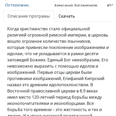
Осторожно,
Александр Богданенков,
#53
подделка! (вторая
священнослужитель,автор
Описание програмы
Скачать
часть)
книги "Библейская истина
в лабиринтах истории"
Когда христианство стало официальной
Осторожно,
религией огромной римской империи, в церковь
Александр Богданенков,
#52
подделка! (первая
вошло огромное количество язычников,
священнослужитель,автор
часть)
которые привнесли поклонение изображениям и
книги "Библейская истина
идолам, что не укладывается в рамки десяти
в лабиринтах истории"
заповедей Божиих. Единый Бог неизобразим, Его
Тени великой борьбы
Александр Богданенков,
#51
невозможно выразить с помощью идолов и
(третья часть)
священнослужитель,автор
изображений. Первые отцы церкви были
книги "Библейская истина
противники изображений, Епифаний Кипрский
в лабиринтах истории"
назвал это древним идолопоклонством. В
Восточной православной церкви в 8.9 веках
Тени великой борьбы
Александр Богданенков,
#50
имел место 120-летний период борьбы между
(вторая часть)
священнослужитель,
иконопочитателями и иконоборцами. Вся
автор книги "Библейская
борьба того времени – это жестокость и тех и
истина в лабиринтах
других. И в итоге жестокой политической