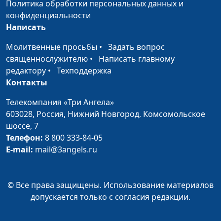
Политика обработки персональных данных и
священнослужитель
конфиденциальности
Написать
Исполнение воли
Александр Гламоздинов,
#43
Божьей Иисусом
священнослужитель
Молитвенные просьбы
•
Задать вопрос
священнослужителю
•
Написать главному
Вступая в наследство
Александр Гламоздинов,
#42
редактору
•
Техподдержка
священнослужитель
Контакты
Оправдание перед
Александр Гламоздинов,
#41
Телекомпания «Три Ангела»
Богом
священнослужитель
603028,
Россия, Нижний Новгород,
Комсомольское
шоссе, 7
Воля Божья для
Александр Гламоздинов,
#40
Телефон:
8 800 333-84-05
человека
священнослужитель
E-mail:
mail@3angels.ru
Слепой гонщик
Александр Гламоздинов,
#39
священнослужитель
© Все права защищены. Использование материалов
Обида
Виталий Олийник,
#38
допускается только с согласия редакции.
кандидат богословских
наук