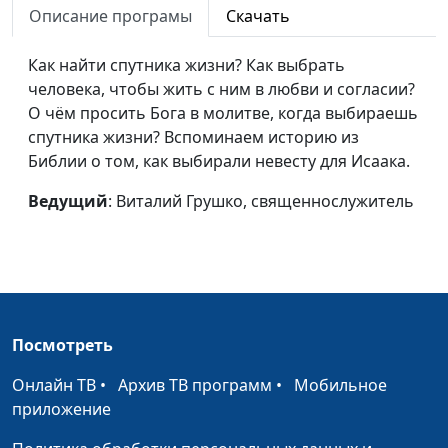
значение для
священнослужитель,
Описание програмы
Скачать
современных людей
магистр богословия
Как найти спутника жизни? Как выбрать
Даниил в Вавилоне:
Андрей Севрюков,
#131
человека, чтобы жить с ним в любви и согласии?
как не поддаться
священнослужитель,
О чём просить Бога в молитве, когда выбираешь
чуждой культуре
магистр богословия
спутника жизни? Вспоминаем историю из
Библии о том, как выбирали невесту для Исаака.
Доверие Богу в
Андрей Севрюков,
#130
трудных
священнослужитель,
Ведущий
: Виталий Грушко, священнослужитель
обстоятельствах
магистр богословия
Между Богом и
Андрей Севрюков,
#129
человеком: проблема
священнослужитель,
выбора в сложной
магистр богословия
ситуации
Посмотреть
О Божьих
Андрей Севрюков,
#128
Онлайн ТВ
•
Архив ТВ программ
•
Мобильное
благословениях:
священнослужитель,
приложение
изобилие и здоровье
магистр богословия