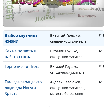
Как стать другом
Виталий Грушко,
#138
Богу?
священнослужитель
Для чего прощать
Виталий Грушко,
#137
других?
священнослужитель
Выбор спутника
Виталий Грушко,
#136
жизни
священнослужитель
Как не попасть в
Виталий Грушко,
#135
рабство греха
священнослужитель
Терпение - от Бога
Виталий Грушко,
#134
священнослужитель
Там, где сердце: кто
Андрей Севрюков,
#133
люди для Иисуса
священнослужитель,
Христа
магистр богословия
Небесное Святилище:
Андрей Севрюков,
#132