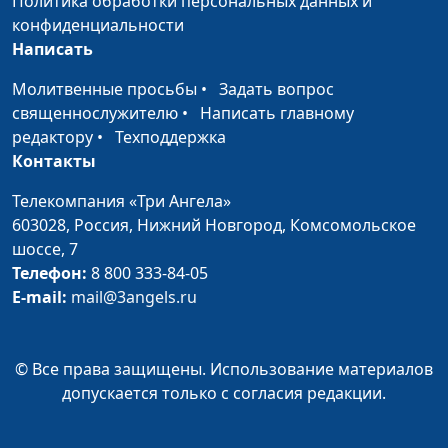
Политика обработки персональных данных и
Наша перспектива -
Андрей Севрюков,
#127
конфиденциальности
Небесный Иерусалим
священнослужитель,
Написать
магистр богословия
Молитвенные просьбы
•
Задать вопрос
Человек просит - Бог
Андрей Севрюков,
#126
священнослужителю
•
Написать главному
исцеляет
священнослужитель,
редактору
•
Техподдержка
магистр богословия
Контакты
От чего Иисус
Андрей Севрюков,
#125
Телекомпания «Три Ангела»
счастлив?
священнослужитель,
603028,
Россия, Нижний Новгород,
Комсомольское
магистр богословия
шоссе, 7
Как войти в Царство
Телефон:
8 800 333-84-05
Андрей Севрюков,
#124
Небесное?
E-mail:
mail@3angels.ru
священнослужитель,
магистр богословия
Пример Христа: как
Андрей Севрюков,
#123
© Все права защищены. Использование материалов
реагировать на
священнослужитель,
допускается только с согласия редакции.
оскорбления?
магистр богословия