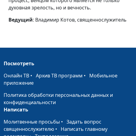
процесс, венцом которого является не только
истории"
духовная зрелость, но и вечность.
По праву памяти
Александр Богданенков,
#56
Ведущий
: Владимир Котов, священнослужитель
(первая часть)
священнослужитель,
автор книги "Библейская
истина в лабиринтах
истории"
Когда очевидное
Александр Богданенков,
#55
Посмотреть
становится
священнослужитель,
невероятным (вторая
автор книги "Библейская
Онлайн ТВ
•
Архив ТВ программ
•
Мобильное
часть)
истина в лабиринтах
приложение
истории"
Политика обработки персональных данных и
Когда очевидное
Александр Богданенков,
#54
конфиденциальности
становится
священнослужитель,
Написать
невероятным (первая
автор книги "Библейская
Молитвенные просьбы
•
Задать вопрос
часть)
истина в лабиринтах
священнослужителю
•
Написать главному
истории"