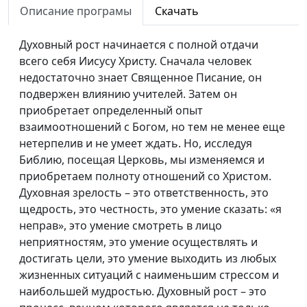
автор книги "Библейская
Описание програмы
Скачать
истина в лабиринтах
истории"
Духовный рост начинается с полной отдачи
всего себя Иисусу Христу. Сначала человек
Дарвин, апокалипсис
Александр Богданенков,
#59
недостаточно знает Священное Писание, он
Петра и вечная
священнослужитель,
подвержен влиянию учителей. Затем он
участь человека
автор книги "Библейская
приобретает определенный опыт
(вторая часть)
истина в лабиринтах
взаимоотношений с Богом, но тем не менее еще
истории"
нетерпелив и не умеет ждать. Но, исследуя
Библию, посещая Церковь, мы изменяемся и
Дарвин, апокалипсис
Александр Богданенков,
#58
приобретаем полноту отношений со Христом.
Петра и вечная
священнослужитель,
Духовная зрелость – это ответственность, это
участь человека
автор книги "Библейская
щедрость, это честность, это умение сказать: «я
(первая часть)
истина в лабиринтах
неправ», это умение смотреть в лицо
истории"
неприятностям, это умение осуществлять и
По праву памяти
Александр Богданенков,
#57
достигать цели, это умение выходить из любых
(вторая часть)
священнослужитель,
жизненных ситуаций с наименьшим стрессом и
автор книги "Библейская
наибольшей мудростью. Духовный рост – это
истина в лабиринтах