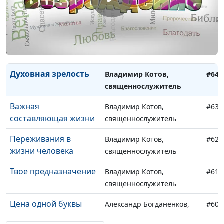
Возрождение и
Владимир Котов,
#66
Святой Дух
священнослужитель
Формула успеха
Владимир Котов,
#65
священнослужитель
Духовная зрелость
Владимир Котов,
#64
священнослужитель
Важная
Владимир Котов,
#63
составляющая жизни
священнослужитель
Переживания в
Владимир Котов,
#62
жизни человека
священнослужитель
Твое предназначение
Владимир Котов,
#61
священнослужитель
Цена одной буквы
Александр Богданенков,
#60
священнослужитель,