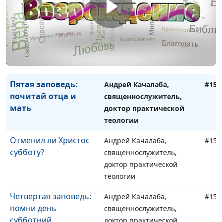
теологии
Шестая заповедь: не
Андрей Качалаба,
#154
убивай
священнослужитель,
доктор практической
теологии
Пятая заповедь:
Андрей Качалаба,
#153
почитай отца и
священнослужитель,
мать
доктор практической
теологии
Отменил ли Христос
Андрей Качалаба,
#152
субботу?
священнослужитель,
доктор практической
теологии
Четвертая заповедь:
Андрей Качалаба,
#151
помни день
священнослужитель,
субботний
доктор практической