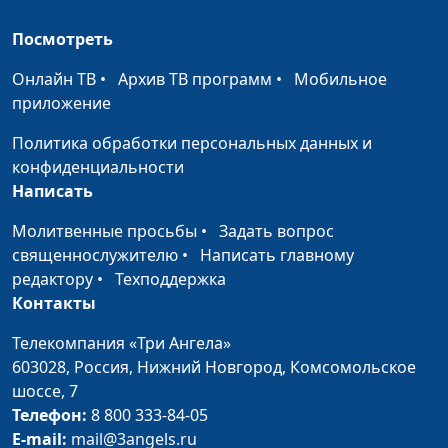
доктор практической
теологии
Посмотреть
Плод жизни человека
Виталий Грушко,
#146
Онлайн ТВ
•
Архив ТВ программ
•
Мобильное
священнослужитель
приложение
Как слышать голос
Виталий Грушко,
#145
Политика обработки персональных данных и
Божий?
священнослужитель
конфиденциальности
Написать
Знание о Боге: зачем
Виталий Грушко,
#144
оно нам?
священнослужитель
Молитвенные просьбы
•
Задать вопрос
священнослужителю
•
Написать главному
Как решить
Виталий Грушко,
#143
редактору
•
Техподдержка
конфликт?
священнослужитель
Контакты
Где найти утешение?
Виталий Грушко,
#142
Телекомпания «Три Ангела»
священнослужитель
603028,
Россия, Нижний Новгород,
Комсомольское
Как услышать Бога?
шоссе, 7
Виталий Грушко,
#141
Телефон:
8 800 333-84-05
священнослужитель
E-mail:
mail@3angels.ru