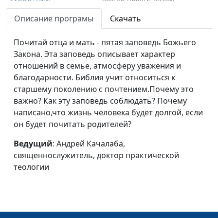
теологии
Описание програмы
Скачать
Третья заповедь: не
Андрей Качалаба,
#150
произноси имя Бога
Почитай отца и мать - пятая заповедь Божьего
священнослужитель,
напрасно
Закона. Эта заповедь описывает характер
доктор практической
отношений в семье, атмосферу уважения и
теологии
благодарности. Библия учит относиться к
Вторая заповедь: не
Андрей Качалаба,
#149
старшему поколению с почтением.Почему это
делай себе кумира
священнослужитель,
важно? Как эту заповедь соблюдать? Почему
доктор практической
написано,что жизнь человека будет долгой, если
теологии
он будет почитать родителей?
Первая заповедь: Я -
Андрей Качалаба,
#148
Ведущий
: Андрей Качалаба,
Господь, Бог твой
священнослужитель,
священнослужитель, доктор практической
доктор практической
теологии
теологии
Десять заповедей:
Андрей Качалаба,
#147
зачем они нам?
священнослужитель,