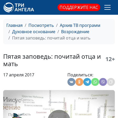
теологии
ПОДДЕРЖИТЕ НАС
Десятая заповедь: не
Андрей Качалаба,
#158
желай чужого
священнослужитель,
Главная
Посмотреть
Архив ТВ программ
доктор практической
Духовное основание
Возрождение
теологии
Пятая заповедь: почитай отца и мать
Девятая заповедь: не
Андрей Качалаба,
#157
лжесвидетельствуй
священнослужитель,
Пятая заповедь: почитай отца и
доктор практической
12+
мать
теологии
Восьмая заповедь: не
Андрей Качалаба,
#156
17 апреля 2017
Поделиться:
кради
священнослужитель,
доктор практической
теологии
Седьмая заповедь: не
Андрей Качалаба,
#155
прелюбодействуй
священнослужитель,
доктор практической