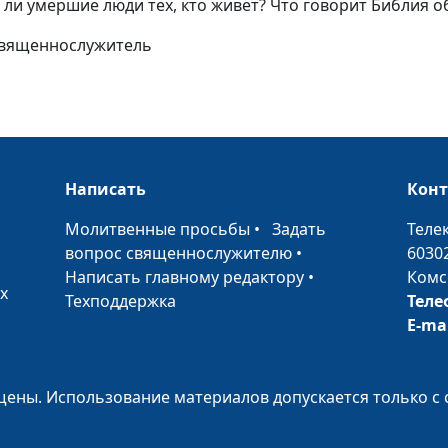
ли умершие люди тех, кто живет? Что говорит Библия о
Три креста
священнослужитель
Любовь к Иису
Христу
Книга Руфь - и
Написать
Кон
верности
•
Молитвенные просьбы
•
Задать
Теле
Рука Божья в 
вопрос священнослужителю
•
6030
жизни
Написать главному редактору
•
Комс
х
Зачем помнить
Техподдержка
Теле
прошлое?
E-ma
Спасение и
оправдание
ены. Использование материалов допускается только с 
Жертва как пут