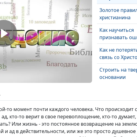
Золотое прави
христианина
Как научиться
признавать ош
Как не потерят
связь со Христ
Строить на тв
основании
Непредсказуем
ь
й-то момент почти каждого человека. Что происходит с
Жизнь, посвящ
и ад, кто-то верит в свое перевоплощение, кто-то думает
Богу
ать? Или жизнь - это постоянное возвращение на землю
Верность Иису
й и ад в действительности, или же это просто душевное 
Христу