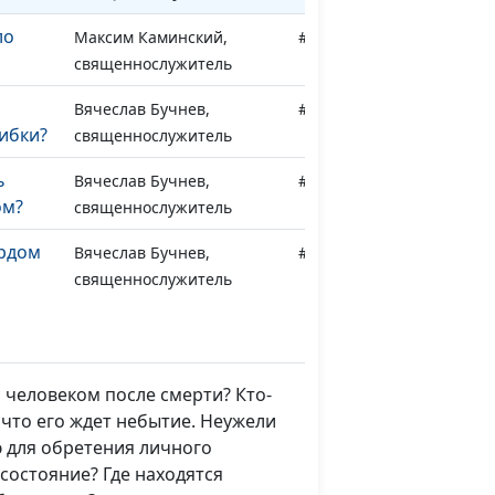
ло
Максим Каминский,
#180
священнослужитель
Вячеслав Бучнев,
#179
ибки?
священнослужитель
ь
Вячеслав Бучнев,
#178
ом?
священнослужитель
ердом
Вячеслав Бучнев,
#177
священнослужитель
ый Бог
Вячеслав Бучнев,
#176
священнослужитель
 человеком после смерти? Кто-
енная
Вячеслав Бучнев,
#175
, что его ждет небытие. Неужели
священнослужитель
 для обретения личного
су
Вячеслав Бучнев,
#174
состояние? Где находятся
священнослужитель