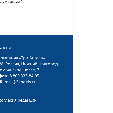
б умерших?
Вячеслав Бучнев,
#173
священнослужитель
су
Вячеслав Бучнев,
#172
священнослужитель
стория
Максим Каминский,
#171
такты
священнослужитель
компания «Три Ангела»
нашей
Максим Каминский,
#170
28,
Россия, Нижний Новгород,
священнослужитель
омольское шоссе, 7
фон:
8 800 333-84-05
Максим Каминский,
#169
il:
mail@3angels.ru
священнослужитель
Максим Каминский,
#168
священнослужитель
согласия редакции.
ь к
Максим Каминский,
#167