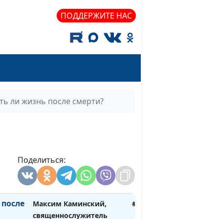
Максим Каминский,
#187
ми не
священнослужитель
ПОДДЕРЖИТЕ НАС
Максим Каминский,
#186
ное?
священнослужитель
добро
Максим Каминский,
#185
священнослужитель
ть ли жизнь после смерти?
что в
Максим Каминский,
#184
священнослужитель
н
Максим Каминский,
#183
священнослужитель
Поделиться:
азами
Максим Каминский,
#182
священнослужитель
 после
Максим Каминский,
#181
священнослужитель