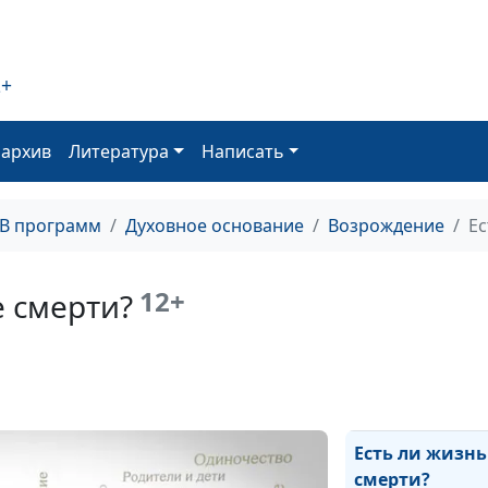
Если Бог богат,
почему Он с на
делится?
2+
Как попасть в
Царство Небес
оархив
Литература
Написать
Что сильнее - 
или зло?
ТВ программ
Духовное основание
Возрождение
Ес
Облик Христа: 
нем важно?
12+
е смерти?
Христос и Зако
Божий
Видеть Бога гл
веры
Есть ли жизнь
смерти?