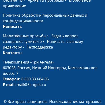
Онлайн ТВ
•
Архив ТВ программ
•
Мобильное
Павел Жуков,
#386
Богу» на самом деле?
приложение
священнослужитель
Духовная и
Политика обработки персональных данных и
Павел Жуков,
#385
физическая чистота
конфиденциальности
священнослужитель
Написать
Будьте как дети и не
Павел Жуков,
#384
Молитвенные просьбы
•
Задать вопрос
будьте детьми
священнослужитель
священнослужителю
•
Написать главному
Как войти в Царство
Павел Жуков,
#383
редактору
•
Техподдержка
Небесное
священнослужитель
Контакты
Как Бог относится к
Павел Жуков,
#382
Телекомпания «Три Ангела»
богатству
священнослужитель
603028,
Россия, Нижний Новгород,
Комсомольское
шоссе, 7
Когда хорошее не
Павел Жуков,
#381
Телефон:
8 800 333-84-05
хорошо, а плохое не
священнослужитель
E-mail:
mail@3angels.ru
плохо?
Учение Христа и
Павел Жуков,
#380
© Все права защищены. Использование материалов
догмы человеческие
священнослужитель