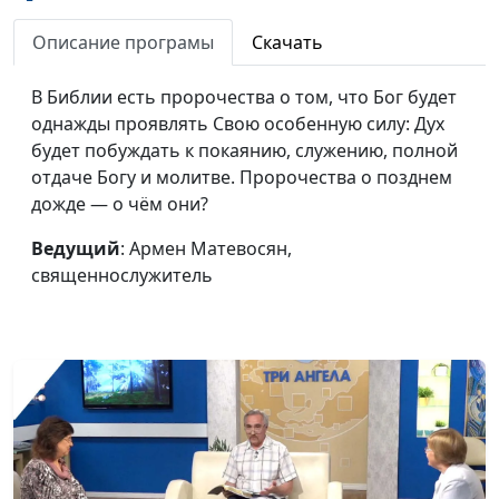
Домостроительство
Армен Матевосян,
#396
тайн Божьих: Божье
священнослужитель
Описание програмы
Скачать
управление
ресурсами
В Библии есть пророчества о том, что Бог будет
однажды проявлять Свою особенную силу: Дух
Что такое престол
Армен Матевосян,
#395
будет побуждать к покаянию, служению, полной
Божий
священнослужитель
отдаче Богу и молитве. Пророчества о позднем
дожде — о чём они?
Ропот народа
Армен Матевосян,
#394
Божьего: как
священнослужитель
Ведущий
: Армен Матевосян,
христианам
священнослужитель
реагировать на
проблемы
Эффект бабочки и
Павел Жуков,
#393
последствия нашего
священнослужитель
выбора
Исход Египта из
Павел Жуков,
#392
Израиля. Как
священнослужитель