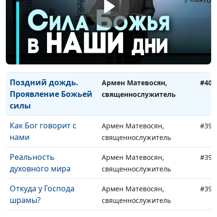
К чему призывает Бог
Рувим Кройтор,
#402
священнослужитель
Как проявляется вера
Рувим Кройтор,
#401
священнослужитель
Поздний дождь.
Армен Матевосян,
#400
Проявление Божьей
священнослужитель
силы
Как Бог говорит с
Армен Матевосян,
#399
нами
священнослужитель
Реальность
Армен Матевосян,
#398
духовного мира
священнослужитель
Откуда у Господа
Армен Матевосян,
#397
шрамы?
священнослужитель