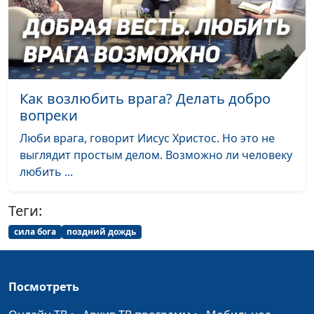
освободиться от
греховного влияния
Что такое подвиг и
Павел Жуков,
#391
кого можно назвать
священнослужитель
героем
Как возлюбить врага? Делать добро
вопреки
Может ли Божий
Павел Жуков,
#390
закон спасать?
священнослужитель
Люби врага, говорит Иисус Христос. Но это не
выглядит простым делом. Возможно ли человеку
Пророческая картина
Павел Жуков,
#389
любить ...
спасения
священнослужитель
Быть как все:
Павел Жуков,
#388
Теги:
обратная сторона
священнослужитель
сила бога
поздний дождь
солидарности
Нужно ли всегда
Павел Жуков,
#387
соглашаться с Богом?
священнослужитель
Посмотреть
Что значит «служить