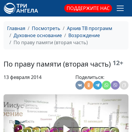
составляющая жизни
священнослужитель
ПОДДЕРЖИТЕ НАС
Переживания в
Владимир Котов,
#62
жизни человека
священнослужитель
Главная
Посмотреть
Архив ТВ программ
Твое предназначение
Духовное основание
Возрождение
Владимир Котов,
#61
По праву памяти (вторая часть)
священнослужитель
Цена одной буквы
Александр Богданенков,
#60
12+
священнослужитель,
По праву памяти (вторая часть)
автор книги "Библейская
истина в лабиринтах
13 февраля 2014
Поделиться:
истории"
Дарвин, апокалипсис
Александр Богданенков,
#59
Петра и вечная
священнослужитель,
участь человека
автор книги "Библейская
(вторая часть)
истина в лабиринтах
истории"