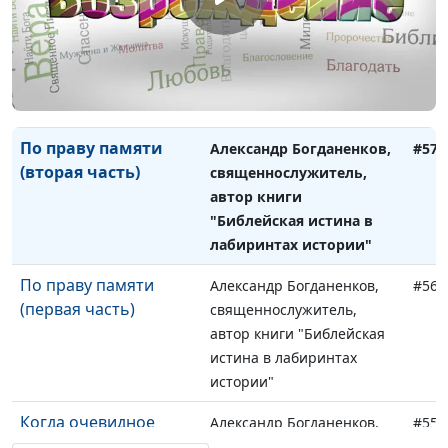
Дарвин, апокалипсис
Александр Богданенков,
#58
Петра и вечная
священнослужитель,
участь человека
автор книги "Библейская
(первая часть)
истина в лабиринтах
истории"
По праву памяти
Александр Богданенков,
#57
(вторая часть)
священнослужитель,
автор книги
"Библейская истина в
лабиринтах истории"
По праву памяти
Александр Богданенков,
#56
(первая часть)
священнослужитель,
автор книги "Библейская
истина в лабиринтах
истории"
Когда очевидное
Александр Богданенков,
#55
становится
священнослужитель,