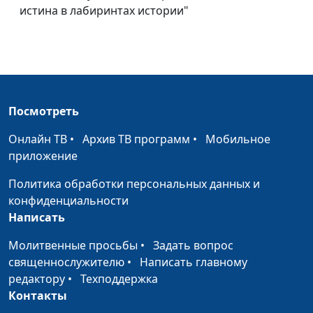
Вступая в наследство
Александр Гламоздинов,
#4
истина в лабиринтах истории"
священнослужитель
Оправдание перед
Александр Гламоздинов,
#4
Богом
священнослужитель
Воля Божья для
Александр Гламоздинов,
#4
человека
Посмотреть
священнослужитель
Слепой гонщик
Онлайн ТВ
•
Архив ТВ программ
•
Мобильное
Александр Гламоздинов,
#3
приложение
священнослужитель
Политика обработки персональных данных и
Обида
Виталий Олийник, кандидат
#3
конфиденциальности
богословских наук
Написать
Тревога
Виталий Олийник, кандидат
#3
Молитвенные просьбы
•
Задать вопрос
богословских наук
священнослужителю
•
Написать главному
Паранойя
Виталий Олийник, кандидат
#3
редактору
•
Техподдержка
богословских наук
Контакты