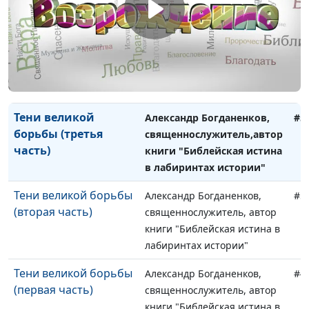
лабиринтах истории"
Осторожно,
Александр Богданенков,
#5
подделка! (первая
священнослужитель,автор
часть)
книги "Библейская истина в
лабиринтах истории"
Тени великой
Александр Богданенков,
#5
борьбы (третья
священнослужитель,автор
часть)
книги "Библейская истина
в лабиринтах истории"
Тени великой борьбы
Александр Богданенков,
#5
(вторая часть)
священнослужитель, автор
книги "Библейская истина в
лабиринтах истории"
Тени великой борьбы
Александр Богданенков,
#4
(первая часть)
священнослужитель, автор
книги "Библейская истина в