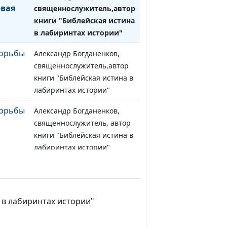
рвая
священнослужитель,автор
книги "Библейская истина
в лабиринтах истории"
борьбы
Александр Богданенков,
#51
священнослужитель,автор
книги "Библейская истина в
лабиринтах истории"
борьбы
Александр Богданенков,
#50
священнослужитель, автор
книги "Библейская истина в
лабиринтах истории"
борьбы
Александр Богданенков,
#49
священнослужитель, автор
книги "Библейская истина в
 в лабиринтах истории"
лабиринтах истории"
Александр Гламоздинов,
#48