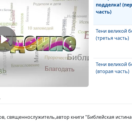
подделка! (пе
часть)
Тени великой 
(третья часть)
Тени великой 
(вторая часть)
Тени великой 
ь
(первая часть)
ов, священнослужитель,автор книги "Библейская истина
Благословение