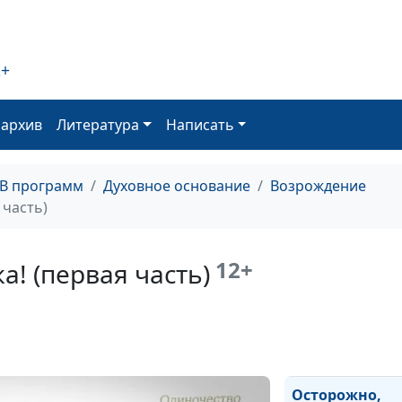
(первая часть)
2+
Когда очевидн
становится
оархив
Литература
Написать
невероятным (
часть)
ТВ программ
Духовное основание
Возрождение
Когда очевидн
 часть)
становится
невероятным (
часть)
12+
а! (первая часть)
Осторожно,
подделка! (вто
часть)
Осторожно,