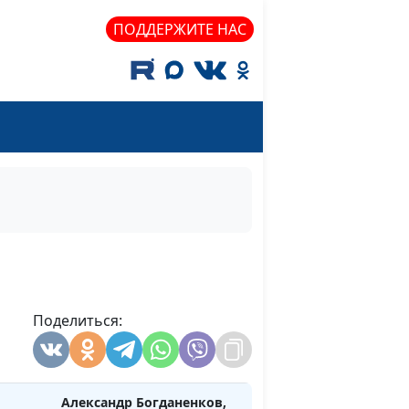
священнослужитель, автор
ПОДДЕРЖИТЕ НАС
книги "Библейская истина в
лабиринтах истории"
ое
Александр Богданенков,
#55
священнослужитель, автор
вторая
книги "Библейская истина в
лабиринтах истории"
ое
Александр Богданенков,
#54
священнослужитель, автор
первая
книги "Библейская истина в
лабиринтах истории"
Александр Богданенков,
#53
рая
Поделиться:
священнослужитель,автор
книги "Библейская истина в
лабиринтах истории"
Александр Богданенков,
#52