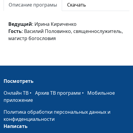
Описание програмы
Скачать
Выход из
Ирина Кириченко,
#142
одиночества (первая
Василий Половинко,
Ведущий
: Ирина Кириченко
часть)
священнослужитель,
Гость
: Василий Половинко, священнослужитель,
магистр богословия
магистр богословия
Одиночество
Ирина Кириченко,
#141
Василий Половинко,
священнослужитель,
магистр богословия
Языки общения
Ирина Кириченко,
#140
Посмотреть
Василий Половинко,
Онлайн ТВ
•
Архив ТВ программ
•
Мобильное
священнослужитель,
приложение
магистр богословия
Политика обработки персональных данных и
Барьеры в общении
Ирина Кириченко,
#139
конфиденциальности
Василий Половинко,
Написать
священнослужитель,