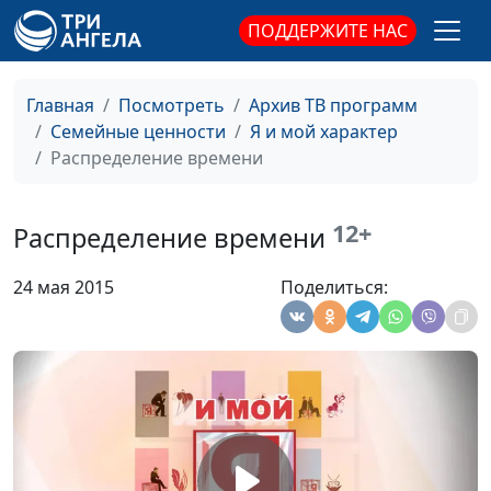
ПОДДЕРЖИТЕ НАС
Привычки (первая
Ирина Кириченко,
#150
часть)
Василий Половинко,
священнослужитель,
Главная
Посмотреть
Архив ТВ программ
магистр богословия
Семейные ценности
Я и мой характер
Преуспевание
Распределение времени
Ирина Кириченко,
#149
(вторая часть)
Василий Половинко,
священнослужитель,
12+
Распределение времени
магистр богословия
Преуспевание
Ирина Кириченко,
#148
24 мая 2015
Поделиться:
(первая часть)
Василий Половинко,
священнослужитель,
магистр богословия
Предубеждения
Ирина Кириченко,
#147
Василий Половинко,
священнослужитель,
магистр богословия