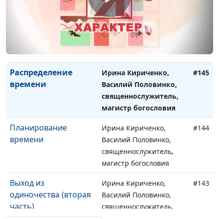
Надежда для
Ирина Кириченко,
#146
отчаивающихся
Василий Половинко,
священнослужитель,
магистр богословия
Распределение
Ирина Кириченко,
#145
времени
Василий Половинко,
священнослужитель,
магистр богословия
Планирование
Ирина Кириченко,
#144
времени
Василий Половинко,
священнослужитель,
магистр богословия
Выход из
Ирина Кириченко,
#143
одиночества (вторая
Василий Половинко,
часть)
священнослужитель,
магистр богословия