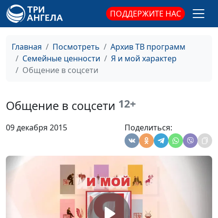
консультант
ПОДДЕРЖИТЕ НАС
Выход из депрессии
Юлия Синицына, Лидия
#178
Нейкурс, семейный
Главная
Посмотреть
Архив ТВ программ
консультант
Семейные ценности
Я и мой характер
Общение в соцсети
Отрицательные
Юлия Синицына, Лидия
#177
эмоции
Нейкурс, семейный
консультант
12+
Общение в соцсети
Правильная критика
Юлия Синицына, Лидия
#176
09 декабря 2015
Поделиться:
Нейкурс, семейный
консультант
Эмоциональные и
Юлия Синицына, Лидия
#175
физические
Нейкурс, семейный
перегрузки
консультант
Искусство
Юлия Синицына, Лидия
#174
сопереживать
Нейкурс, семейный