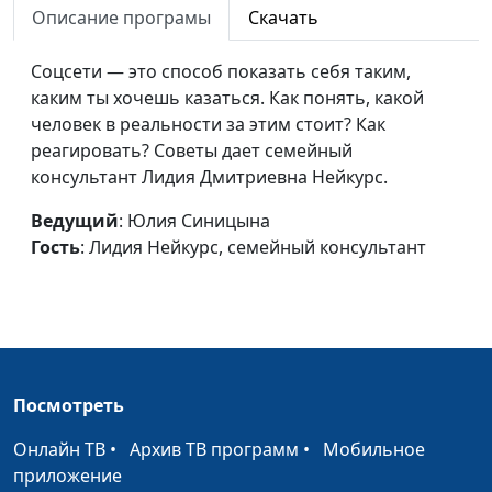
обидчивость
Описание програмы
Скачать
Нейкурс, семейный
консультант
Соцсети — это способ показать себя таким,
Быть приятным в
Юлия Синицына, Лидия
#168
каким ты хочешь казаться. Как понять, какой
общении: зачем?
Нейкурс, семейный
человек в реальности за этим стоит? Как
консультант
реагировать? Советы дает семейный
консультант Лидия Дмитриевна Нейкурс.
Как повысить
Юлия Синицына, Лидия
#167
самооценку
Нейкурс, семейный
Ведущий
: Юлия Синицына
консультант
Гость
: Лидия Нейкурс, семейный консультант
Кризис среднего
Юлия Синицына, Лидия
#166
возраста
Нейкурс, семейный
консультант
Жизненные неудачи
Юлия Синицына, Лидия
#165
Посмотреть
Нейкурс, семейный
консультант
Онлайн ТВ
•
Архив ТВ программ
•
Мобильное
приложение
Как перестать
Юлия Синицына, Лидия
#164