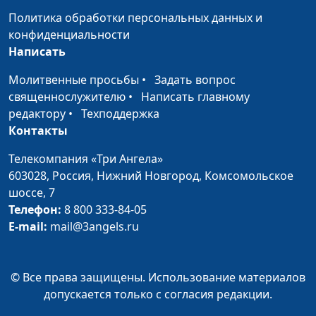
обвинять себя?
Нейкурс, семейный
Политика обработки персональных данных и
консультант
конфиденциальности
Написать
Трудные времена
Юлия Синицына, Лидия
#163
Нейкурс, семейный
Молитвенные просьбы
•
Задать вопрос
консультант
священнослужителю
•
Написать главному
редактору
•
Техподдержка
Ленивый человек
Юлия Синицына, Лидия
#162
Контакты
Нейкурс, семейный
консультант
Телекомпания «Три Ангела»
603028,
Россия, Нижний Новгород,
Комсомольское
Как справляться с
Юлия Синицына, Лидия
#161
шоссе, 7
гневом
Нейкурс, семейный
Телефон:
8 800 333-84-05
консультант
E-mail:
mail@3angels.ru
Уверенность в себе
Юлия Синицына, Лидия
#160
Нейкурс, семейный
© Все права защищены. Использование материалов
консультант
допускается только с согласия редакции.
Склонность к
Ирина Кириченко,
#159