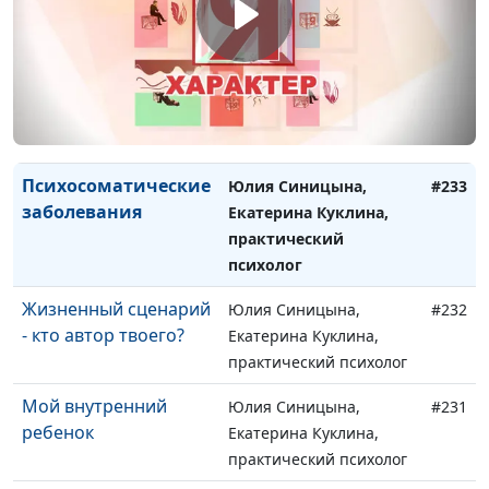
насилие (вторая
Екатерина Куклина,
часть)
практический психолог
Эмоциональное
Юлия Синицына,
#234
насилие (первая
Екатерина Куклина,
часть)
практический психолог
Психосоматические
Юлия Синицына,
#233
заболевания
Екатерина Куклина,
практический
психолог
Жизненный сценарий
Юлия Синицына,
#232
- кто автор твоего?
Екатерина Куклина,
практический психолог
Мой внутренний
Юлия Синицына,
#231
ребенок
Екатерина Куклина,
практический психолог