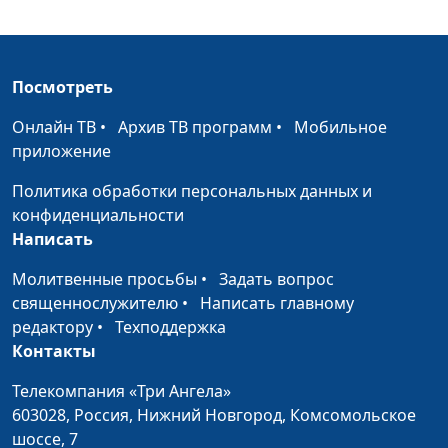
консультант по
семейным отношениям
Феминизм.
Юлия Синицына,
#226
Посмотреть
Преимущества и
Александр Сахаров,
недостатки
священнослужитель,
Онлайн ТВ
•
Архив ТВ программ
•
Мобильное
консультант по
приложение
семейным отношениям
Политика обработки персональных данных и
Он не зовет замуж -
Юлия Синицына,
#225
конфиденциальности
что делать?
Александр Сахаров,
Написать
священнослужитель,
консультант по
Молитвенные просьбы
•
Задать вопрос
семейным отношениям
священнослужителю
•
Написать главному
редактору
•
Техподдержка
Поздние браки у
Юлия Синицына,
#224
Контакты
мужчин - почему?
Александр Сахаров,
священнослужитель,
Телекомпания «Три Ангела»
консультант по
603028,
Россия, Нижний Новгород,
Комсомольское
семейным отношениям
шоссе, 7