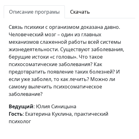
Как развить
Юлия Синицына,
#230
эмоциональный
Описание програмы
Скачать
Екатерина Куклина,
интеллект? (вторая
практический психолог
часть)
Связь психики с организмом доказана давно.
Человеческий мозг – один из главных
Как развить
Юлия Синицына,
#229
механизмов слаженной работы всей системы
эмоциональный
Екатерина Куклина,
жизнедеятельности. Существуют заболевания,
интеллект? (первая
практический психолог
берущие истоки «с головы». Что такое
часть)
психосоматические заболевания? Как
предотвратить появление таких болезней? И
Маскулизм.
Юлия Синицына,
#228
если уже заболел, то как лечить? Можно ли
Преимущества и
Александр Сахаров,
самому вылечить психосоматическое
недостатки
священнослужитель,
заболевание?
консультант по
семейным отношениям
Ведущий
: Юлия Синицына
Гость
: Екатерина Куклина, практический
Феминизм и
Юлия Синицына,
#227
психолог
семейные отношения
Александр Сахаров,
священнослужитель,